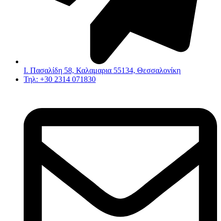
Ι. Πασαλίδη 58, Καλαμαρια 55134, Θεσσαλονίκη
Τηλ: +30 2314 071830