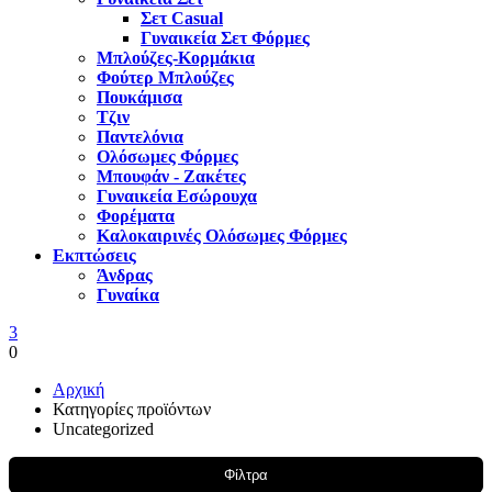
Σετ Casual
Γυναικεία Σετ Φόρμες
Μπλούζες-Κορμάκια
Φούτερ Μπλούζες
Πουκάμισα
Τζιν
Παντελόνια
Ολόσωμες Φόρμες
Μπουφάν - Ζακέτες
Γυναικεία Εσώρουχα
Φορέματα
Καλοκαιρινές Ολόσωμες Φόρμες
Εκπτώσεις
Άνδρας
Γυναίκα
3
0
Αρχική
Κατηγορίες προϊόντων
Uncategorized
Φίλτρα