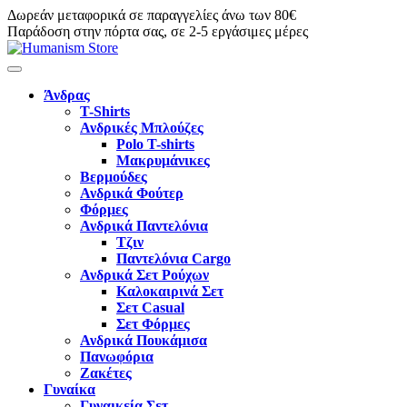
Δωρεάν μεταφορικά σε παραγγελίες άνω των 80€
Παράδοση στην πόρτα σας, σε 2-5 εργάσιμες μέρες
Άνδρας
T-Shirts
Ανδρικές Μπλούζες
Polo T-shirts
Μακρυμάνικες
Βερμούδες
Ανδρικά Φούτερ
Φόρμες
Ανδρικά Παντελόνια
Τζιν
Παντελόνια Cargo
Ανδρικά Σετ Ρούχων
Καλοκαιρινά Σετ
Σετ Casual
Σετ Φόρμες
Ανδρικά Πουκάμισα
Πανωφόρια
Ζακέτες
Γυναίκα
Γυναικεία Σετ