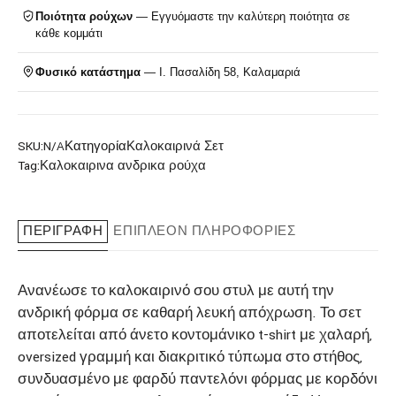
Ποιότητα ρούχων
— Εγγυόμαστε την καλύτερη ποιότητα σε
κάθε κομμάτι
Φυσικό κατάστημα
— Ι. Πασαλίδη 58, Καλαμαριά
SKU:
N/A
Κατηγορία
Καλοκαιρινά Σετ
Tag:
Καλοκαιρινα ανδρικα ρούχα
ΠΕΡΙΓΡΑΦΉ
ΕΠΙΠΛΈΟΝ ΠΛΗΡΟΦΟΡΊΕΣ
Ανανέωσε το καλοκαιρινό σου στυλ με αυτή την
ανδρική φόρμα σε καθαρή λευκή απόχρωση. Το σετ
αποτελείται από άνετο κοντομάνικο t-shirt με χαλαρή,
oversized γραμμή και διακριτικό τύπωμα στο στήθος,
συνδυασμένο με φαρδύ παντελόνι φόρμας με κορδόνι