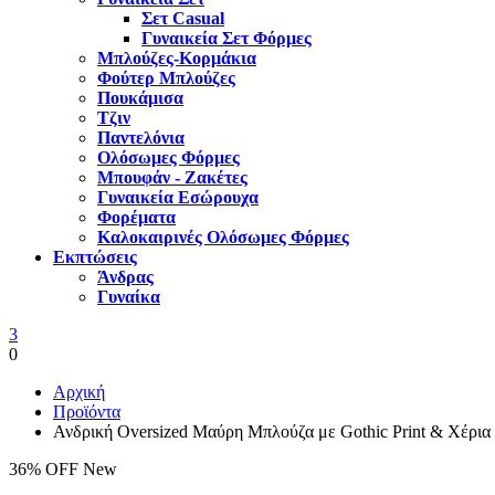
Σετ Casual
Γυναικεία Σετ Φόρμες
Μπλούζες-Κορμάκια
Φούτερ Μπλούζες
Πουκάμισα
Τζιν
Παντελόνια
Ολόσωμες Φόρμες
Μπουφάν - Ζακέτες
Γυναικεία Εσώρουχα
Φορέματα
Καλοκαιρινές Ολόσωμες Φόρμες
Εκπτώσεις
Άνδρας
Γυναίκα
3
0
Αρχική
Προϊόντα
Ανδρική Oversized Μαύρη Μπλούζα με Gothic Print & Χέρια
36% OFF
New