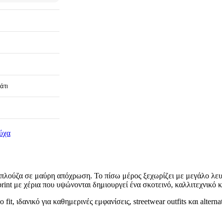
άτι
ύχα
μπλούζα σε μαύρη απόχρωση. Το πίσω μέρος ξεχωρίζει με μεγάλο λευκό
rint με χέρια που υψώνονται δημιουργεί ένα σκοτεινό, καλλιτεχνικό κ
t, ιδανικό για καθημερινές εμφανίσεις, streetwear outfits και alterna