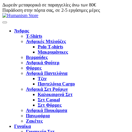
Δωρεάν μεταφορικά σε παραγγελίες άνω των 80€
Παράδοση στην πόρτα σας, σε 2-5 εργάσιμες μέρες
Άνδρας
T-Shirts
Ανδρικές Μπλούζες
Polo T-shirts
Μακρυμάνικες
Βερμούδες
Ανδρικά Φούτερ
Φόρμες
Ανδρικά Παντελόνια
Τζιν
Παντελόνια Cargo
Ανδρικά Σετ Ρούχων
Καλοκαιρινά Σετ
Σετ Casual
Σετ Φόρμες
Ανδρικά Πουκάμισα
Πανωφόρια
Ζακέτες
Γυναίκα
Γυναικεία Σετ