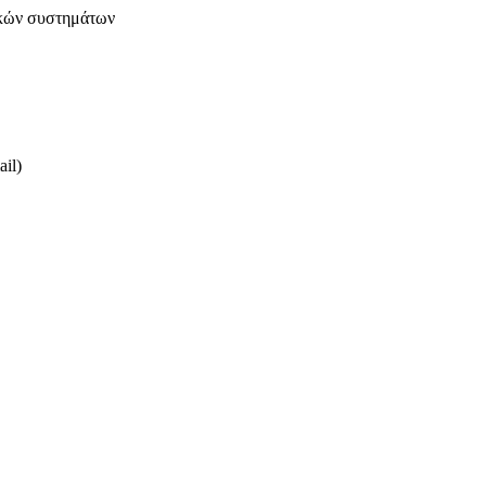
ικών συστημάτων
il)