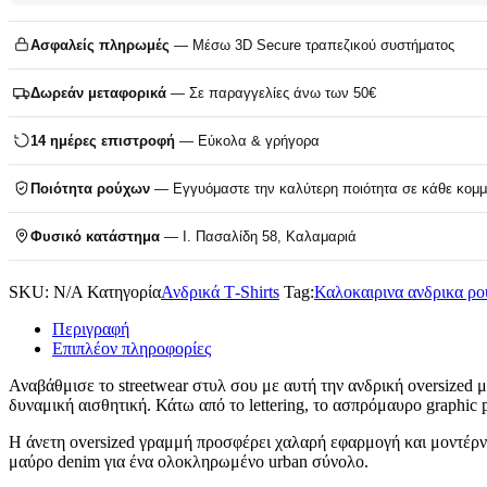
Ασφαλείς πληρωμές
— Μέσω 3D Secure τραπεζικού συστήματος
Δωρεάν μεταφορικά
— Σε παραγγελίες άνω των 50€
14 ημέρες επιστροφή
— Εύκολα & γρήγορα
Ποιότητα ρούχων
— Εγγυόμαστε την καλύτερη ποιότητα σε κάθε κομμ
Φυσικό κατάστημα
— Ι. Πασαλίδη 58, Καλαμαριά
SKU:
N/A
Κατηγορία
Ανδρικά T‑Shirts
Tag:
Καλοκαιρινα ανδρικα ρο
Περιγραφή
Επιπλέον πληροφορίες
Αναβάθμισε το streetwear στυλ σου με αυτή την ανδρική oversized 
δυναμική αισθητική. Κάτω από το lettering, το ασπρόμαυρο graphic p
Η άνετη oversized γραμμή προσφέρει χαλαρή εφαρμογή και μοντέρνο fi
μαύρο denim για ένα ολοκληρωμένο urban σύνολο.