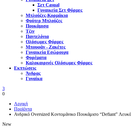
Σετ Casual
Γυναικεία Σετ Φόρμες
Μπλούζες-Κορμάκια
Φούτερ Μπλούζες
Πουκάμισα
Τζιν
Παντελόνια
Ολόσωμες Φόρμες
Μπουφάν - Ζακέτες
Γυναικεία Εσώρουχα
Φορέματα
Καλοκαιρινές Ολόσωμες Φόρμες
Εκπτώσεις
Άνδρας
Γυναίκα
3
0
Αρχική
Προϊόντα
Ανδρικό Oversized Κοντομάνικο Πουκάμισο “Defiant” Λευκ
New