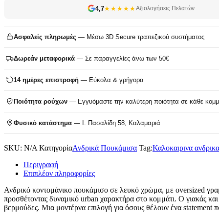
4,7
★★★★★
Αξιολογήσεις Πελατών
Ασφαλείς πληρωμές
— Μέσω 3D Secure τραπεζικού συστήματος
Δωρεάν μεταφορικά
— Σε παραγγελίες άνω των 50€
14 ημέρες επιστροφή
— Εύκολα & γρήγορα
Ποιότητα ρούχων
— Εγγυόμαστε την καλύτερη ποιότητα σε κάθε κομμ
Φυσικό κατάστημα
— Ι. Πασαλίδη 58, Καλαμαριά
SKU:
N/A
Κατηγορία
Ανδρικά Πουκάμισα
Tag:
Καλοκαιρινα ανδρικ
Περιγραφή
Επιπλέον πληροφορίες
Ανδρικό κοντομάνικο πουκάμισο σε λευκό χρώμα, με oversized γραμ
προσθέτοντας δυναμικό urban χαρακτήρα στο κομμάτι. Ο γιακάς και 
βερμούδες. Μια μοντέρνα επιλογή για όσους θέλουν ένα statement π