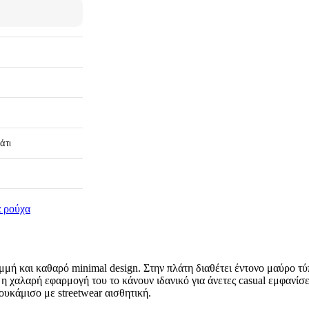
άτι
α ρούχα
μή και καθαρό minimal design. Στην πλάτη διαθέτει έντονο μαύρο τύπ
η χαλαρή εφαρμογή του το κάνουν ιδανικό για άνετες casual εμφανίσει
ουκάμισο με streetwear αισθητική.