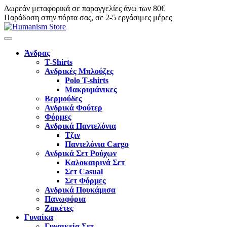
Δωρεάν μεταφορικά σε παραγγελίες άνω των 80€
Παράδοση στην πόρτα σας, σε 2-5 εργάσιμες μέρες
Άνδρας
T-Shirts
Ανδρικές Μπλούζες
Polo T-shirts
Μακρυμάνικες
Βερμούδες
Ανδρικά Φούτερ
Φόρμες
Ανδρικά Παντελόνια
Τζιν
Παντελόνια Cargo
Ανδρικά Σετ Ρούχων
Καλοκαιρινά Σετ
Σετ Casual
Σετ Φόρμες
Ανδρικά Πουκάμισα
Πανωφόρια
Ζακέτες
Γυναίκα
Γυναικεία Σετ