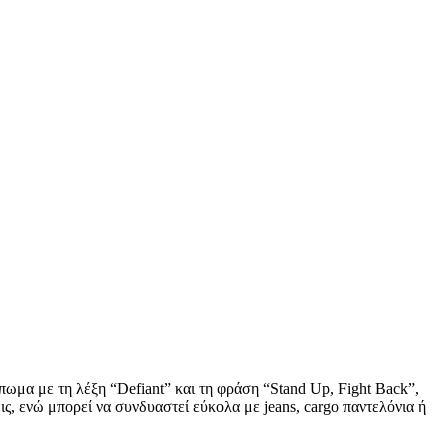
ωμα με τη λέξη “Defiant” και τη φράση “Stand Up, Fight Back”,
ς, ενώ μπορεί να συνδυαστεί εύκολα με jeans, cargo παντελόνια ή