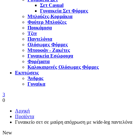
Σετ Casual
Γυναικεία Σετ Φόρμες
Μπλούζες-Κορμάκια
Φούτερ Μπλούζες
Πουκάμισα
Τζιν
Παντελόνια
Ολόσωμες Φόρμες
Μπουφάν - Ζακέτες
Γυναικεία Εσώρουχα
Φορέματα
Καλοκαιρινές Ολόσωμες Φόρμες
Εκπτώσεις
Άνδρας
Γυναίκα
3
0
Αρχική
Προϊόντα
Γυναικείο σετ σε μαύρη απόχρωση με wide-leg παντελόνα
New