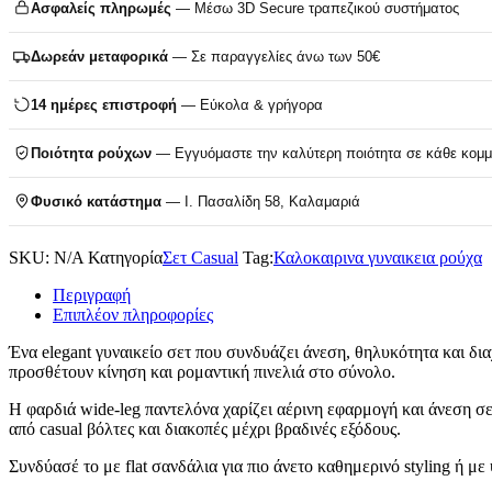
Ασφαλείς πληρωμές
— Μέσω 3D Secure τραπεζικού συστήματος
Δωρεάν μεταφορικά
— Σε παραγγελίες άνω των 50€
14 ημέρες επιστροφή
— Εύκολα & γρήγορα
Ποιότητα ρούχων
— Εγγυόμαστε την καλύτερη ποιότητα σε κάθε κομμ
Φυσικό κατάστημα
— Ι. Πασαλίδη 58, Καλαμαριά
SKU:
N/A
Κατηγορία
Σετ Casual
Tag:
Καλοκαιρινα γυναικεια ρούχα
Περιγραφή
Επιπλέον πληροφορίες
Ένα elegant γυναικείο σετ που συνδυάζει άνεση, θηλυκότητα και δι
προσθέτουν κίνηση και ρομαντική πινελιά στο σύνολο.
Η φαρδιά wide-leg παντελόνα χαρίζει αέρινη εφαρμογή και άνεση σε
από casual βόλτες και διακοπές μέχρι βραδινές εξόδους.
Συνδύασέ το με flat σανδάλια για πιο άνετο καθημερινό styling ή 