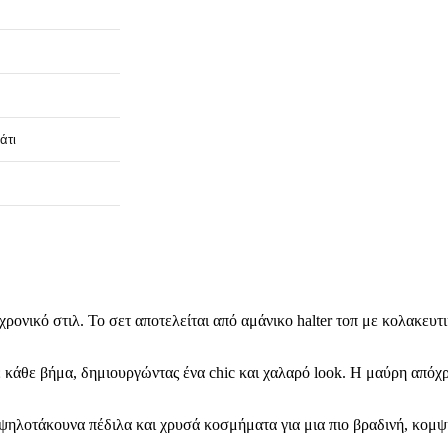
άτι
αχρονικό στιλ. Το σετ αποτελείται από αμάνικο halter τοπ με κολακε
 κάθε βήμα, δημιουργώντας ένα chic και χαλαρό look. Η μαύρη απόχρ
με ψηλοτάκουνα πέδιλα και χρυσά κοσμήματα για μια πιο βραδινή, κομ