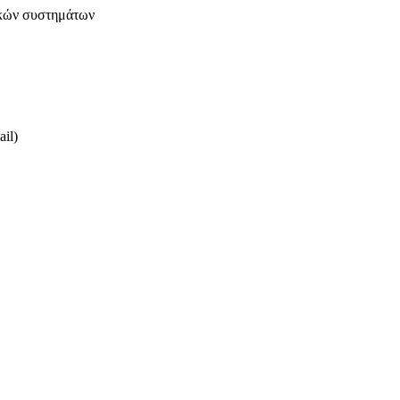
ικών συστημάτων
il)