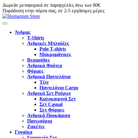
Δωρεάν μεταφορικά σε παραγγελίες άνω των 80€
Παράδοση στην πόρτα σας, σε 2-5 εργάσιμες μέρες
Άνδρας
T-Shirts
Ανδρικές Μπλούζες
Polo T-shirts
Μακρυμάνικες
Βερμούδες
Ανδρικά Φούτερ
Φόρμες
Ανδρικά Παντελόνια
Τζιν
Παντελόνια Cargo
Ανδρικά Σετ Ρούχων
Καλοκαιρινά Σετ
Σετ Casual
Σετ Φόρμες
Ανδρικά Πουκάμισα
Πανωφόρια
Ζακέτες
Γυναίκα
Γυναικεία Σετ