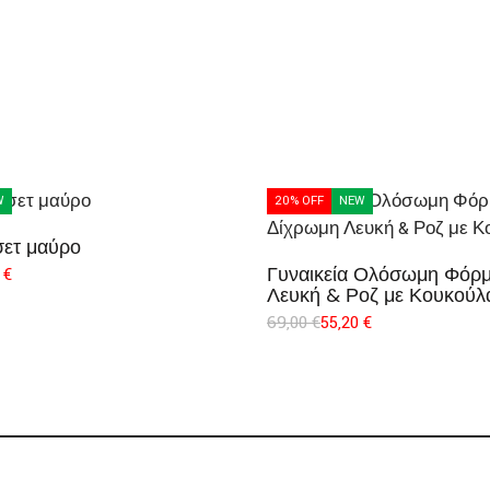
W
20% OFF
NEW
σετ μαύρο
Γυναικεία Ολόσωμη Φόρ
0
€
Λευκή & Ροζ με Κουκούλ
69,00
€
55,20
€