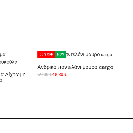
30% OFF
NEW
Ανδρικό παντελόνι μαύρο cargo
μα Δίχρωμη
69,00
€
48,30
€
α