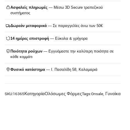
Ασφαλείς πληρωμές
— Μέσω 3D Secure τραπεζικού
συστήματος
Δωρεάν μεταφορικά
— Σε παραγγελίες άνω των 50€
14 ημέρες επιστροφή
— Εύκολα & γρήγορα
Ποιότητα ρούχων
— Εγγυόμαστε την καλύτερη ποιότητα σε
κάθε κομμάτι
Φυσικό κατάστημα
— Ι. Πασαλίδη 58, Καλαμαριά
SKU:
16365
Κατηγορία
Ολόσωμες Φόρμες
Tags:
Onsale
,
Γυναίκα