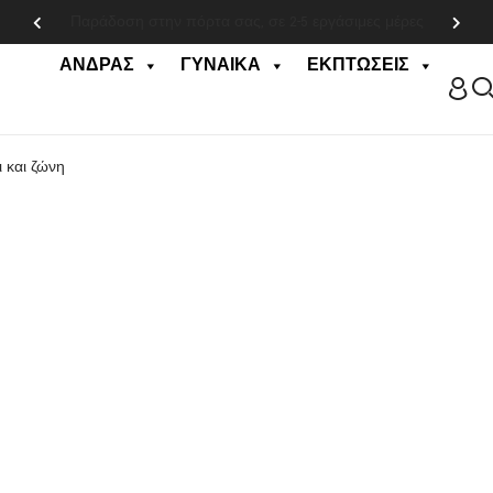
Παράδοση στην πόρτα σας, σε 2-5 εργάσιμες μέρες
ΆΝΔΡΑΣ
ΓΥΝΑΊΚΑ
ΕΚΠΤΏΣΕΙΣ
 και ζώνη