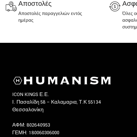
Αποστολές
Ασφα
Αποστολές παραγγελιών εντός
Όλες ο
ημέρας
ασφαλο
συστη
ICON KINGS Ε.Ε.
Ι. Πασαλίδη 58 – Καλαμαρια, Τ.Κ 55134
Θεσσαλονίκη
ΑΦΜ: 802640953
ΓΕΜΗ: 180060306000