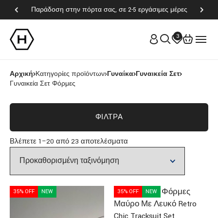
Παράδοση στην πόρτα σας, σε 2-5 εργάσιμες μέρες
3
Αρχική
Κατηγορίες προϊόντων
Γυναίκα
Γυναικεία Σετ
Γυναικεία Σετ Φόρμες
ΦΊΛΤΡΑ
Βλέπετε 1–20 από 23 αποτελέσματα
35% OFF
NEW
35% OFF
NEW