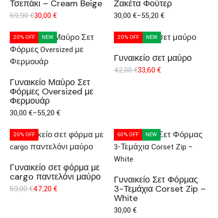
Τσεπάκι – Cream Beige
Ζακέτα Φούτερ
69,90
€
30,00
€
30,00
€
–
55,20
€
20% OFF
NEW
20% OFF
NEW
Γυναικείο σετ μαύρο
42,00
€
33,60
€
Γυναικείο Μαύρο Σετ
Φόρμες Oversized με
Φερμουάρ
30,00
€
–
55,20
€
20% OFF
60% OFF
NEW
Γυναικείο σετ φόρμα με
cargo παντελόνι μαύρο
Γυναικείο Σετ Φόρμας
3-Τεμάχια Corset Zip –
59,00
€
47,20
€
White
30,00
€