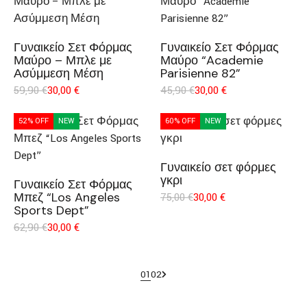
Γυναικείο Σετ Φόρμας
Γυναικείο Σετ Φόρμας
Μαύρο – Μπλε με
Μαύρο “Academie
Ασύμμεση Μέση
Parisienne 82”
59,90
€
30,00
€
45,90
€
30,00
€
52% OFF
NEW
60% OFF
NEW
Γυναικείο σετ φόρμες
γκρι
Γυναικείο Σετ Φόρμας
Μπεζ “Los Angeles
75,00
€
30,00
€
Sports Dept”
62,90
€
30,00
€
1
2