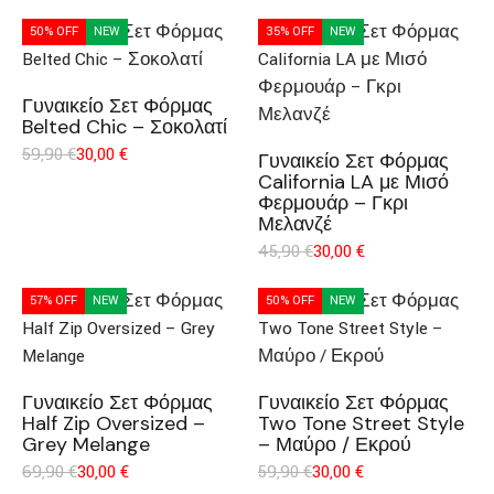
50% OFF
NEW
35% OFF
NEW
Γυναικείο Σετ Φόρμας
Belted Chic – Σοκολατί
59,90
€
30,00
€
Γυναικείο Σετ Φόρμας
California LA με Μισό
Φερμουάρ – Γκρι
Μελανζέ
45,90
€
30,00
€
57% OFF
NEW
50% OFF
NEW
Γυναικείο Σετ Φόρμας
Γυναικείο Σετ Φόρμας
Half Zip Oversized –
Two Tone Street Style
Grey Melange
– Μαύρο / Εκρού
69,90
€
30,00
€
59,90
€
30,00
€