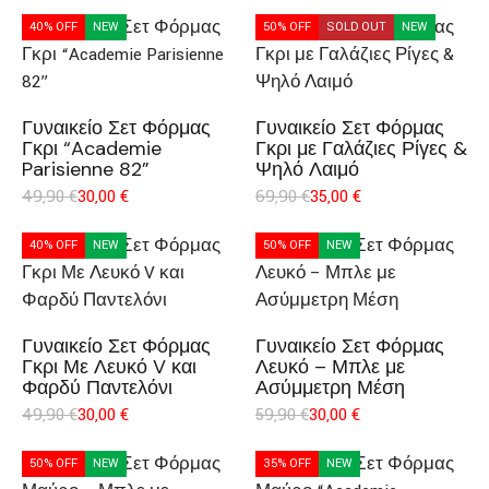
40% OFF
NEW
50% OFF
SOLD OUT
NEW
Γυναικείο Σετ Φόρμας
Γυναικείο Σετ Φόρμας
Γκρι “Academie
Γκρι με Γαλάζιες Ρίγες &
Parisienne 82”
Ψηλό Λαιμό
49,90
€
30,00
€
69,90
€
35,00
€
40% OFF
NEW
50% OFF
NEW
Γυναικείο Σετ Φόρμας
Γυναικείο Σετ Φόρμας
Γκρι Με Λευκό V και
Λευκό – Μπλε με
Φαρδύ Παντελόνι
Ασύμμετρη Μέση
49,90
€
30,00
€
59,90
€
30,00
€
50% OFF
NEW
35% OFF
NEW