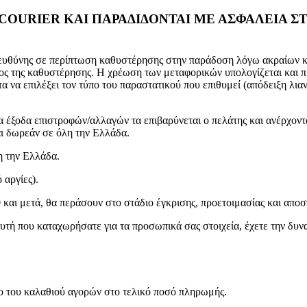
COURIER ΚΑΙ ΠΑΡΑΔΙΔΟΝΤΑΙ ΜΕ ΑΣΦΑΛΕΙΑ ΣΤ
υθύνης σε περίπτωση καθυστέρησης στην παράδοση λόγω ακραίων και
ος της καθυστέρησης. Η χρέωση των μεταφορικών υπολογίζεται και πρ
τα να επιλέξει τον τύπο του παραστατικού που επιθυμεί (απόδειξη λια
τα έξοδα επιστροφών/αλλαγών τα επιβαρύνεται ο πελάτης και ανέρχοντ
αι δωρεάν σε όλη την Ελλάδα.
λη την Ελλάδα.
 αργίες).
 και μετά, θα περάσουν στο στάδιο έγκρισης, προετοιμασίας και απο
 αυτή που καταχωρήσατε για τα προσωπικά σας στοιχεία, έχετε την δ
ο του καλαθιού αγορών στο τελικό ποσό πληρωμής.