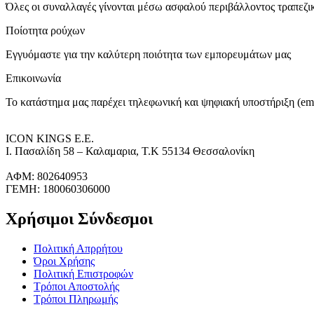
Όλες οι συναλλαγές γίνονται μέσω ασφαλού περιβάλλοντος τραπεζ
Ποίοτητα ρούχων
Εγγυόμαστε για την καλύτερη ποιότητα των εμπορευμάτων μας
Επικοινωνία
Το κατάστημα μας παρέχει τηλεφωνική και ψηφιακή υποστήριξη (ema
ICON KINGS Ε.Ε.
Ι. Πασαλίδη 58 – Καλαμαρια, Τ.Κ 55134 Θεσσαλονίκη
ΑΦΜ: 802640953
ΓΕΜΗ: 180060306000
Χρήσιμοι Σύνδεσμοι
Πολιτική Απρρήτου
Όροι Χρήσης
Πολιτική Επιστροφών
Τρόποι Αποστολής
Τρόποι Πληρωμής