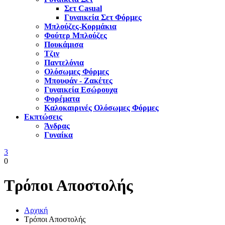
Σετ Casual
Γυναικεία Σετ Φόρμες
Μπλούζες-Κορμάκια
Φούτερ Μπλούζες
Πουκάμισα
Τζιν
Παντελόνια
Ολόσωμες Φόρμες
Μπουφάν - Ζακέτες
Γυναικεία Εσώρουχα
Φορέματα
Καλοκαιρινές Ολόσωμες Φόρμες
Εκπτώσεις
Άνδρας
Γυναίκα
3
0
Τρόποι Αποστολής
Αρχική
Τρόποι Αποστολής