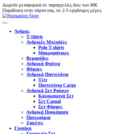
Δωρεάν μεταφορικά σε παραγγελίες άνω των 80€
Παράδοση στην πόρτα σας, σε 2-5 εργάσιμες μέρες
Άνδρας
T-Shirts
Ανδρικές Μπλούζες
Polo T-shirts
Μακρυμάνικες
Βερμούδες
Ανδρικά Φούτερ
Φόρμες
Ανδρικά Παντελόνια
Τζιν
Παντελόνια Cargo
Ανδρικά Σετ Ρούχων
Καλοκαιρινά Σετ
Σετ Casual
Σετ Φόρμες
Ανδρικά Πουκάμισα
Πανωφόρια
Ζακέτες
Γυναίκα
Γυναικεία Σετ