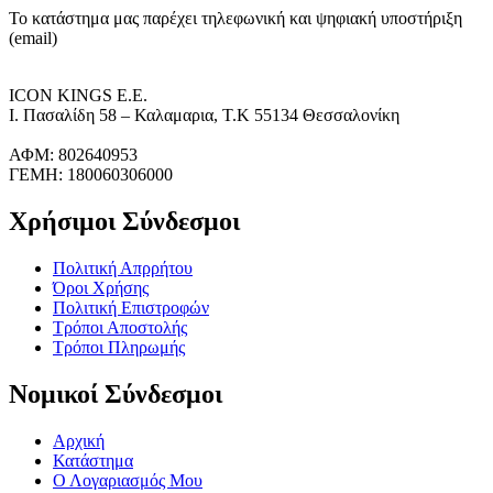
Το κατάστημα μας παρέχει τηλεφωνική και ψηφιακή υποστήριξη
(email)
ICON KINGS Ε.Ε.
Ι. Πασαλίδη 58 – Καλαμαρια, Τ.Κ 55134 Θεσσαλονίκη
ΑΦΜ: 802640953
ΓΕΜΗ: 180060306000
Χρήσιμοι Σύνδεσμοι
Πολιτική Απρρήτου
Όροι Χρήσης
Πολιτική Επιστροφών
Τρόποι Αποστολής
Τρόποι Πληρωμής
Νομικοί Σύνδεσμοι
Αρχική
Κατάστημα
Ο Λογαριασμός Μου