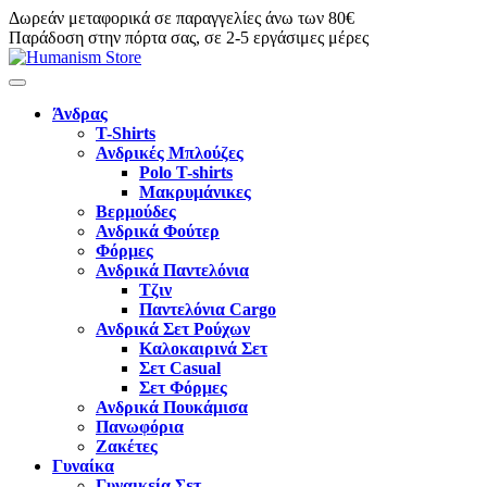
Δωρεάν μεταφορικά σε παραγγελίες άνω των 80€
Παράδοση στην πόρτα σας, σε 2-5 εργάσιμες μέρες
Άνδρας
T-Shirts
Ανδρικές Μπλούζες
Polo T-shirts
Μακρυμάνικες
Βερμούδες
Ανδρικά Φούτερ
Φόρμες
Ανδρικά Παντελόνια
Τζιν
Παντελόνια Cargo
Ανδρικά Σετ Ρούχων
Καλοκαιρινά Σετ
Σετ Casual
Σετ Φόρμες
Ανδρικά Πουκάμισα
Πανωφόρια
Ζακέτες
Γυναίκα
Γυναικεία Σετ