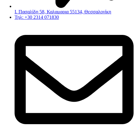
Ι. Πασαλίδη 58, Καλαμαρια 55134, Θεσσαλονίκη
Τηλ: +30 2314 071830