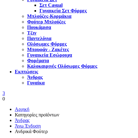
Σετ Casual
Γυναικεία Σετ Φόρμες
Μπλούζες-Κορμάκια
Φούτερ Μπλούζες
Πουκάμισα
Τζιν
Παντελόνια
Ολόσωμες Φόρμες
Μπουφάν - Ζακέτες
Γυναικεία Εσώρουχα
Φορέματα
Καλοκαιρινές Ολόσωμες Φόρμες
Εκπτώσεις
Άνδρας
Γυναίκα
3
0
Αρχική
Κατηγορίες προϊόντων
Άνδρας
Άνω Ένδυση
Ανδρικά Φούτερ