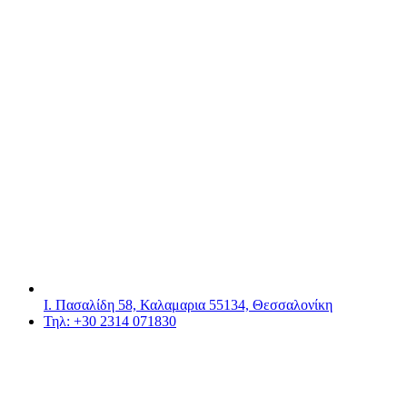
Ι. Πασαλίδη 58, Καλαμαρια 55134, Θεσσαλονίκη
Τηλ: +30 2314 071830