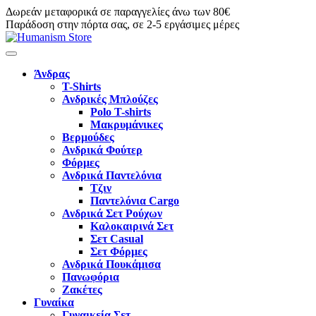
Δωρεάν μεταφορικά σε παραγγελίες άνω των 80€
Παράδοση στην πόρτα σας, σε 2-5 εργάσιμες μέρες
Άνδρας
T-Shirts
Ανδρικές Μπλούζες
Polo T-shirts
Μακρυμάνικες
Βερμούδες
Ανδρικά Φούτερ
Φόρμες
Ανδρικά Παντελόνια
Τζιν
Παντελόνια Cargo
Ανδρικά Σετ Ρούχων
Καλοκαιρινά Σετ
Σετ Casual
Σετ Φόρμες
Ανδρικά Πουκάμισα
Πανωφόρια
Ζακέτες
Γυναίκα
Γυναικεία Σετ