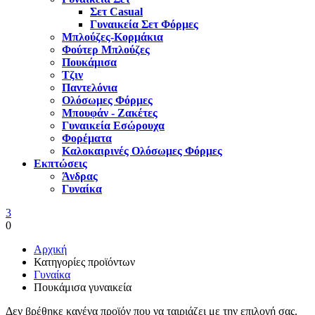
Σετ Casual
Γυναικεία Σετ Φόρμες
Μπλούζες-Κορμάκια
Φούτερ Μπλούζες
Πουκάμισα
Τζιν
Παντελόνια
Ολόσωμες Φόρμες
Μπουφάν - Ζακέτες
Γυναικεία Εσώρουχα
Φορέματα
Καλοκαιρινές Ολόσωμες Φόρμες
Εκπτώσεις
Άνδρας
Γυναίκα
3
0
Αρχική
Κατηγορίες προϊόντων
Γυναίκα
Πουκάμισα γυναικεία
Δεν βρέθηκε κανένα προϊόν που να ταιριάζει με την επιλογή σας.