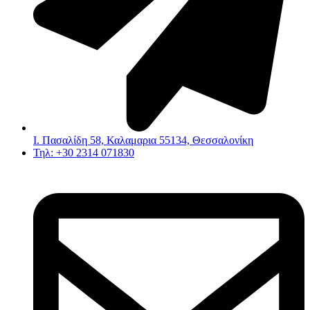
Ι. Πασαλίδη 58, Καλαμαρια 55134, Θεσσαλονίκη
Τηλ: +30 2314 071830