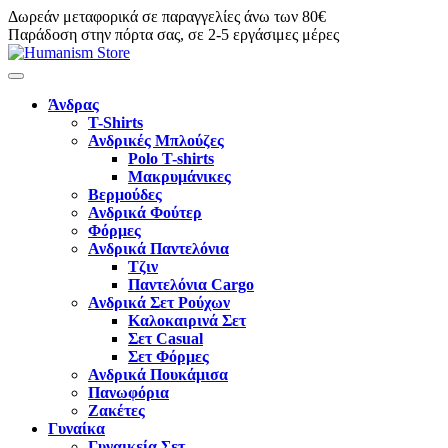
Δωρεάν μεταφορικά σε παραγγελίες άνω των 80€
Παράδοση στην πόρτα σας, σε 2-5 εργάσιμες μέρες
Άνδρας
T-Shirts
Ανδρικές Μπλούζες
Polo T-shirts
Μακρυμάνικες
Βερμούδες
Ανδρικά Φούτερ
Φόρμες
Ανδρικά Παντελόνια
Τζιν
Παντελόνια Cargo
Ανδρικά Σετ Ρούχων
Καλοκαιρινά Σετ
Σετ Casual
Σετ Φόρμες
Ανδρικά Πουκάμισα
Πανωφόρια
Ζακέτες
Γυναίκα
Γυναικεία Σετ