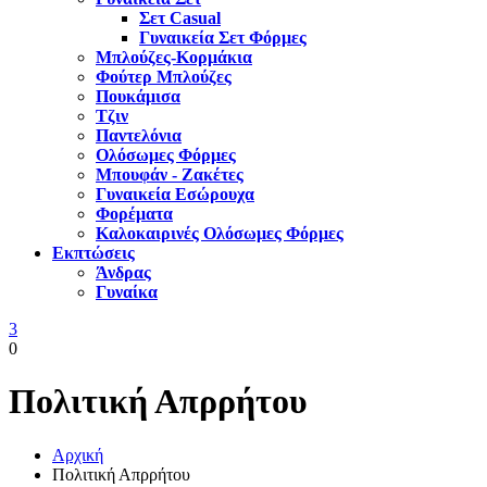
Σετ Casual
Γυναικεία Σετ Φόρμες
Μπλούζες-Κορμάκια
Φούτερ Μπλούζες
Πουκάμισα
Τζιν
Παντελόνια
Ολόσωμες Φόρμες
Μπουφάν - Ζακέτες
Γυναικεία Εσώρουχα
Φορέματα
Καλοκαιρινές Ολόσωμες Φόρμες
Εκπτώσεις
Άνδρας
Γυναίκα
3
0
Πολιτική Απρρήτου
Αρχική
Πολιτική Απρρήτου