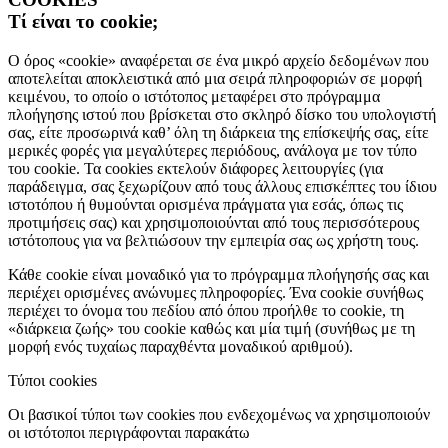
Τί είναι το cookie;
Ο όρος «cookie» αναφέρεται σε ένα μικρό αρχείο δεδομένων που
αποτελείται αποκλειστικά από μια σειρά πληροφοριών σε μορφή
κειμένου, το οποίο ο ιστότοπος μεταφέρει στο πρόγραμμα
πλοήγησης ιστού που βρίσκεται στο σκληρό δίσκο του υπολογιστή
σας, είτε προσωρινά καθ’ όλη τη διάρκεια της επίσκεψής σας, είτε
μερικές φορές για μεγαλύτερες περιόδους, ανάλογα με τον τύπο
του cookie. Τα cookies εκτελούν διάφορες λειτουργίες (για
παράδειγμα, σας ξεχωρίζουν από τους άλλους επισκέπτες του ίδιου
ιστοτόπου ή θυμούνται ορισμένα πράγματα για εσάς, όπως τις
προτιμήσεις σας) και χρησιμοποιούνται από τους περισσότερους
ιστότοπους για να βελτιώσουν την εμπειρία σας ως χρήστη τους.
Κάθε cookie είναι μοναδικό για το πρόγραμμα πλοήγησής σας και
περιέχει ορισμένες ανώνυμες πληροφορίες. Ένα cookie συνήθως
περιέχει το όνομα του πεδίου από όπου προήλθε το cookie, τη
«διάρκεια ζωής» του cookie καθώς και μία τιμή (συνήθως με τη
μορφή ενός τυχαίως παραχθέντα μοναδικού αριθμού).
Τύποι cookies
Οι βασικοί τύποι των cookies που ενδεχομένως να χρησιμοποιούν
οι ιστότοποι περιγράφονται παρακάτω