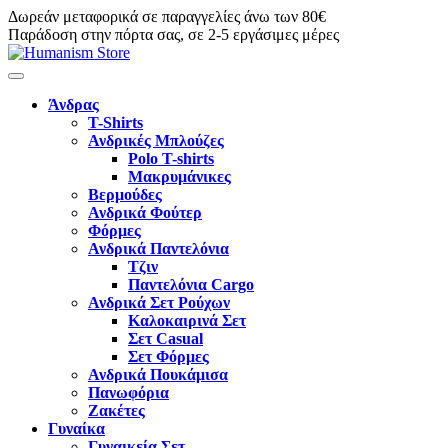
Δωρεάν μεταφορικά σε παραγγελίες άνω των 80€
Παράδοση στην πόρτα σας, σε 2-5 εργάσιμες μέρες
Άνδρας
T-Shirts
Ανδρικές Μπλούζες
Polo T-shirts
Μακρυμάνικες
Βερμούδες
Ανδρικά Φούτερ
Φόρμες
Ανδρικά Παντελόνια
Τζιν
Παντελόνια Cargo
Ανδρικά Σετ Ρούχων
Καλοκαιρινά Σετ
Σετ Casual
Σετ Φόρμες
Ανδρικά Πουκάμισα
Πανωφόρια
Ζακέτες
Γυναίκα
Γυναικεία Σετ