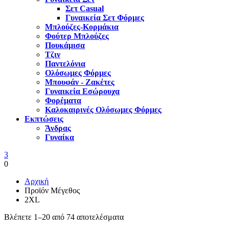
Σετ Casual
Γυναικεία Σετ Φόρμες
Μπλούζες-Κορμάκια
Φούτερ Μπλούζες
Πουκάμισα
Τζιν
Παντελόνια
Ολόσωμες Φόρμες
Μπουφάν - Ζακέτες
Γυναικεία Εσώρουχα
Φορέματα
Καλοκαιρινές Ολόσωμες Φόρμες
Εκπτώσεις
Άνδρας
Γυναίκα
3
0
Αρχική
Προϊόν Μέγεθος
2XL
Βλέπετε 1–20 από 74 αποτελέσματα