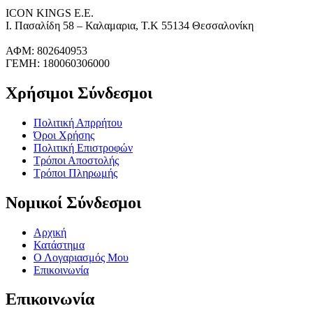
ICON KINGS Ε.Ε.
Ι. Πασαλίδη 58 – Καλαμαρια, Τ.Κ 55134 Θεσσαλονίκη
ΑΦΜ: 802640953
ΓΕΜΗ: 180060306000
Χρήσιμοι Σύνδεσμοι
Πολιτική Απρρήτου
Όροι Χρήσης
Πολιτική Επιστροφών
Τρόποι Αποστολής
Τρόποι Πληρωμής
Νομικοί Σύνδεσμοι
Αρχική
Κατάστημα
Ο Λογαριασμός Μου
Επικοινωνία
Επικοινωνία