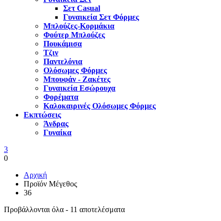
Σετ Casual
Γυναικεία Σετ Φόρμες
Μπλούζες-Κορμάκια
Φούτερ Μπλούζες
Πουκάμισα
Τζιν
Παντελόνια
Ολόσωμες Φόρμες
Μπουφάν - Ζακέτες
Γυναικεία Εσώρουχα
Φορέματα
Καλοκαιρινές Ολόσωμες Φόρμες
Εκπτώσεις
Άνδρας
Γυναίκα
3
0
Αρχική
Προϊόν Μέγεθος
36
Προβάλλονται όλα - 11 αποτελέσματα