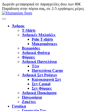
Δωρεάν μεταφορικά σε παραγγελίες άνω των 80€
Παράδοση στην πόρτα σας, σε 2-5 εργάσιμες μέρες
Άνδρας
T-Shirts
Ανδρικές Μπλούζες
Polo T-shirts
Μακρυμάνικες
Βερμούδες
Ανδρικά Φούτερ
Φόρμες
Ανδρικά Παντελόνια
Τζιν
Παντελόνια Cargo
Ανδρικά Σετ Ρούχων
Καλοκαιρινά Σετ
Σετ Casual
Σετ Φόρμες
Ανδρικά Πουκάμισα
Πανωφόρια
Ζακέτες
Γυναίκα
Γυναικεία Σετ