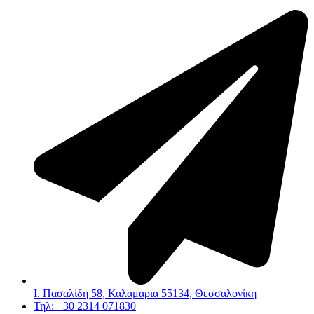
Ι. Πασαλίδη 58, Καλαμαρια 55134, Θεσσαλονίκη
Τηλ: +30 2314 071830