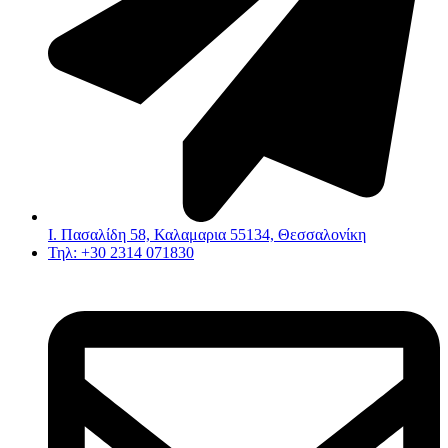
Ι. Πασαλίδη 58, Καλαμαρια 55134, Θεσσαλονίκη
Τηλ: +30 2314 071830