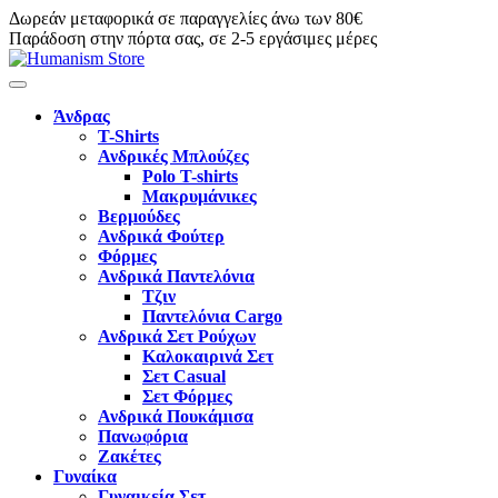
Δωρεάν μεταφορικά σε παραγγελίες άνω των 80€
Παράδοση στην πόρτα σας, σε 2-5 εργάσιμες μέρες
Άνδρας
T-Shirts
Ανδρικές Μπλούζες
Polo T-shirts
Μακρυμάνικες
Βερμούδες
Ανδρικά Φούτερ
Φόρμες
Ανδρικά Παντελόνια
Τζιν
Παντελόνια Cargo
Ανδρικά Σετ Ρούχων
Καλοκαιρινά Σετ
Σετ Casual
Σετ Φόρμες
Ανδρικά Πουκάμισα
Πανωφόρια
Ζακέτες
Γυναίκα
Γυναικεία Σετ