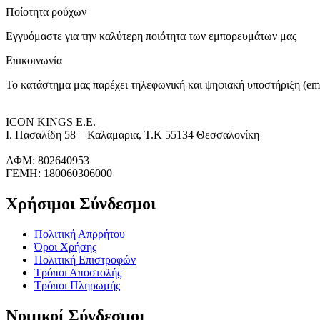
Ποίοτητα ρούχων
Εγγυόμαστε για την καλύτερη ποιότητα των εμπορευμάτων μας
Επικοινωνία
Το κατάστημα μας παρέχει τηλεφωνική και ψηφιακή υποστήριξη (ema
ICON KINGS Ε.Ε.
Ι. Πασαλίδη 58 – Καλαμαρια, Τ.Κ 55134 Θεσσαλονίκη
ΑΦΜ: 802640953
ΓΕΜΗ: 180060306000
Χρήσιμοι Σύνδεσμοι
Πολιτική Απρρήτου
Όροι Χρήσης
Πολιτική Επιστροφών
Τρόποι Αποστολής
Τρόποι Πληρωμής
Νομικοί Σύνδεσμοι