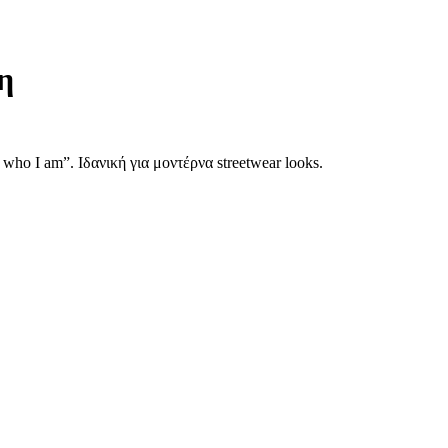
η
o I am”. Ιδανική για μοντέρνα streetwear looks.