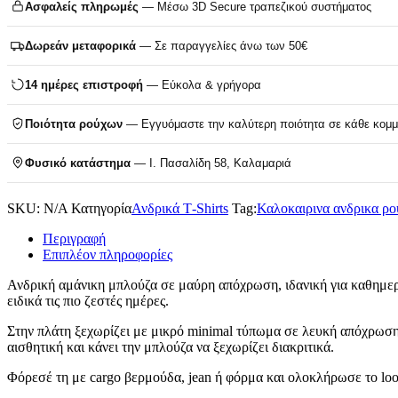
Ασφαλείς πληρωμές
— Μέσω 3D Secure τραπεζικού συστήματος
Δωρεάν μεταφορικά
— Σε παραγγελίες άνω των 50€
14 ημέρες επιστροφή
— Εύκολα & γρήγορα
Ποιότητα ρούχων
— Εγγυόμαστε την καλύτερη ποιότητα σε κάθε κομμ
Φυσικό κατάστημα
— Ι. Πασαλίδη 58, Καλαμαριά
SKU:
N/A
Κατηγορία
Ανδρικά T‑Shirts
Tag:
Καλοκαιρινα ανδρικα ρο
Περιγραφή
Επιπλέον πληροφορίες
Ανδρική αμάνικη μπλούζα σε μαύρη απόχρωση, ιδανική για καθημεριν
ειδικά τις πιο ζεστές ημέρες.
Στην πλάτη ξεχωρίζει με μικρό minimal τύπωμα σε λευκή απόχρωση,
αισθητική και κάνει την μπλούζα να ξεχωρίζει διακριτικά.
Φόρεσέ τη με cargo βερμούδα, jean ή φόρμα και ολοκλήρωσε το look μ