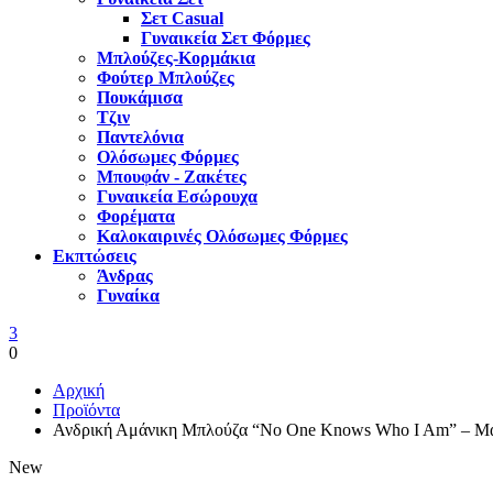
Σετ Casual
Γυναικεία Σετ Φόρμες
Μπλούζες-Κορμάκια
Φούτερ Μπλούζες
Πουκάμισα
Τζιν
Παντελόνια
Ολόσωμες Φόρμες
Μπουφάν - Ζακέτες
Γυναικεία Εσώρουχα
Φορέματα
Καλοκαιρινές Ολόσωμες Φόρμες
Εκπτώσεις
Άνδρας
Γυναίκα
3
0
Αρχική
Προϊόντα
Ανδρική Αμάνικη Μπλούζα “No One Knows Who I Am” – Μ
New