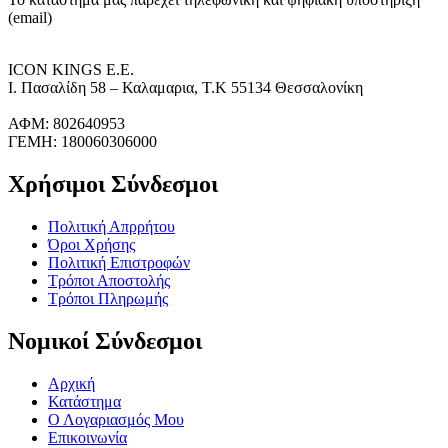
(email)
ICON KINGS Ε.Ε.
Ι. Πασαλίδη 58 – Καλαμαρια, Τ.Κ 55134 Θεσσαλονίκη
ΑΦΜ: 802640953
ΓΕΜΗ: 180060306000
Χρήσιμοι Σύνδεσμοι
Πολιτική Απρρήτου
Όροι Χρήσης
Πολιτική Επιστροφών
Τρόποι Αποστολής
Τρόποι Πληρωμής
Νομικοί Σύνδεσμοι
Αρχική
Κατάστημα
Ο Λογαριασμός Μου
Επικοινωνία