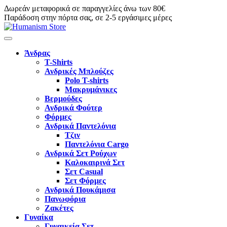
Δωρεάν μεταφορικά σε παραγγελίες άνω των 80€
Παράδοση στην πόρτα σας, σε 2-5 εργάσιμες μέρες
Άνδρας
T-Shirts
Ανδρικές Μπλούζες
Polo T-shirts
Μακρυμάνικες
Βερμούδες
Ανδρικά Φούτερ
Φόρμες
Ανδρικά Παντελόνια
Τζιν
Παντελόνια Cargo
Ανδρικά Σετ Ρούχων
Καλοκαιρινά Σετ
Σετ Casual
Σετ Φόρμες
Ανδρικά Πουκάμισα
Πανωφόρια
Ζακέτες
Γυναίκα
Γυναικεία Σετ