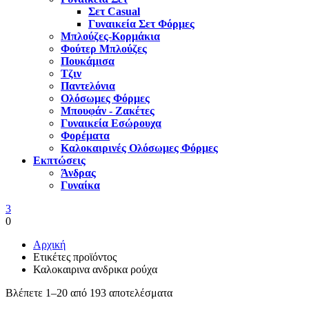
Σετ Casual
Γυναικεία Σετ Φόρμες
Μπλούζες-Κορμάκια
Φούτερ Μπλούζες
Πουκάμισα
Τζιν
Παντελόνια
Ολόσωμες Φόρμες
Μπουφάν - Ζακέτες
Γυναικεία Εσώρουχα
Φορέματα
Καλοκαιρινές Ολόσωμες Φόρμες
Εκπτώσεις
Άνδρας
Γυναίκα
3
0
Αρχική
Ετικέτες προϊόντος
Καλοκαιρινα ανδρικα ρούχα
Βλέπετε 1–20 από 193 αποτελέσματα