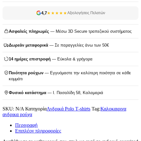
4,7
★★★★★
Αξιολογήσεις Πελατών
Ασφαλείς πληρωμές
— Μέσω 3D Secure τραπεζικού συστήματος
Δωρεάν μεταφορικά
— Σε παραγγελίες άνω των 50€
14 ημέρες επιστροφή
— Εύκολα & γρήγορα
Ποιότητα ρούχων
— Εγγυόμαστε την καλύτερη ποιότητα σε κάθε
κομμάτι
Φυσικό κατάστημα
— Ι. Πασαλίδη 58, Καλαμαριά
SKU:
N/A
Κατηγορία
Ανδρικά Polo T‑shirts
Tag:
Καλοκαιρινα
ανδρικα ρούχα
Περιγραφή
Επιπλέον πληροφορίες