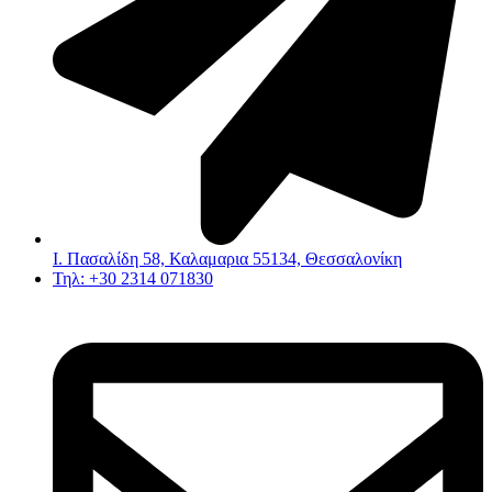
Ι. Πασαλίδη 58, Καλαμαρια 55134, Θεσσαλονίκη
Τηλ: +30 2314 071830