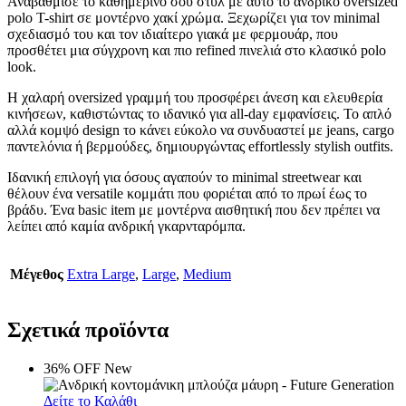
Αναβάθμισε το καθημερινό σου στυλ με αυτό το ανδρικό oversized
polo T-shirt σε μοντέρνο χακί χρώμα. Ξεχωρίζει για τον minimal
σχεδιασμό του και τον ιδιαίτερο γιακά με φερμουάρ, που
προσθέτει μια σύγχρονη και πιο refined πινελιά στο κλασικό polo
look.
Η χαλαρή oversized γραμμή του προσφέρει άνεση και ελευθερία
κινήσεων, καθιστώντας το ιδανικό για all-day εμφανίσεις. Το απλό
αλλά κομψό design το κάνει εύκολο να συνδυαστεί με jeans, cargo
παντελόνια ή βερμούδες, δημιουργώντας effortlessly stylish outfits.
Ιδανική επιλογή για όσους αγαπούν το minimal streetwear και
θέλουν ένα versatile κομμάτι που φοριέται από το πρωί έως το
βράδυ. Ένα basic item με μοντέρνα αισθητική που δεν πρέπει να
λείπει από καμία ανδρική γκαρνταρόμπα.
Μέγεθος
Extra Large
,
Large
,
Medium
Σχετικά προϊόντα
36% OFF
New
Δείτε το Καλάθι