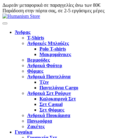
Δωρεάν μεταφορικά σε παραγγελίες άνω των 80€
Παράδοση στην πόρτα σας, σε 2-5 εργάσιμες μέρες
Άνδρας
T-Shirts
Ανδρικές Μπλούζες
Polo T-shirts
Μακρυμάνικες
Βερμούδες
Ανδρικά Φούτερ
Φόρμες
Ανδρικά Παντελόνια
Τζιν
Παντελόνια Cargo
Ανδρικά Σετ Ρούχων
Καλοκαιρινά Σετ
Σετ Casual
Σετ Φόρμες
Ανδρικά Πουκάμισα
Πανωφόρια
Ζακέτες
Γυναίκα
Γυναικεία Σετ