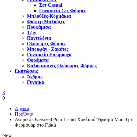
Σετ Casual
Γυναικεία Σετ Φόρμες
Μπλούζες-Κορμάκια
Φούτερ Μπλούζες
Πουκάμισα
Τζιν
Παντελόνια
Ολόσωμες Φόρμες
Μπουφάν - Ζακέτες
Γυναικεία Εσώρουχα
Φορέματα
Καλοκαιρινές Ολόσωμες Φόρμες
Εκπτώσεις
Άνδρας
Γυναίκα
3
0
Αρχική
Προϊόντα
Ανδρικό Oversized Polo T-shirt Χακί από Ύφασμα Modal με
Φερμουάρ στο Γιακά
New