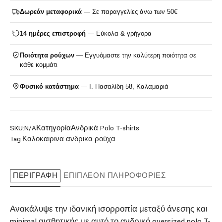
Δωρεάν μεταφορικά
— Σε παραγγελίες άνω των 50€
14 ημέρες επιστροφή
— Εύκολα & γρήγορα
Ποιότητα ρούχων
— Εγγυόμαστε την καλύτερη ποιότητα σε
κάθε κομμάτι
Φυσικό κατάστημα
— Ι. Πασαλίδη 58, Καλαμαριά
SKU:
N/A
Κατηγορία
Ανδρικά Polo T‑shirts
Tag:
Καλοκαιρινα ανδρικα ρούχα
ΠΕΡΙΓΡΑΦΉ
ΕΠΙΠΛΈΟΝ ΠΛΗΡΟΦΟΡΊΕΣ
Ανακάλυψε την ιδανική ισορροπία μεταξύ άνεσης και
minimal αισθητικής με αυτό το ανδρικό oversized polo T-