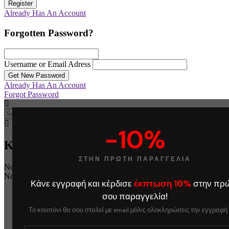
Register
Already Has An Account
Forgotten Password?
Username or Email Adress
Get New Password
Already Has An Account
Forgot Password
-10%
Καλάθι
ΣΤΗΝ ΠΡΩΤΗ ΠΑΡΑΓΓΕΛΙΑ
No products in the cart.
No products in the cart.
Κάνε εγγραφή και κέρδισε
έκπτωση 10%
στην πρ
σου παραγγελία!
Το κουπόνι θα σου σταλεί με email μόλις ολοκληρώσεις την εγγραφή