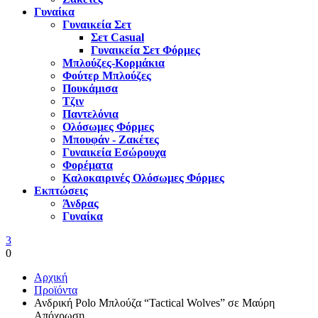
Γυναίκα
Γυναικεία Σετ
Σετ Casual
Γυναικεία Σετ Φόρμες
Μπλούζες-Κορμάκια
Φούτερ Μπλούζες
Πουκάμισα
Τζιν
Παντελόνια
Ολόσωμες Φόρμες
Μπουφάν - Ζακέτες
Γυναικεία Εσώρουχα
Φορέματα
Καλοκαιρινές Ολόσωμες Φόρμες
Εκπτώσεις
Άνδρας
Γυναίκα
3
0
Αρχική
Προϊόντα
Ανδρική Polo Μπλούζα “Tactical Wolves” σε Μαύρη
Απόχρωση