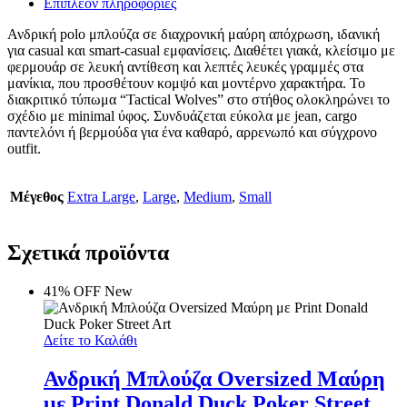
Επιπλέον πληροφορίες
Ανδρική polo μπλούζα σε διαχρονική μαύρη απόχρωση, ιδανική
για casual και smart-casual εμφανίσεις. Διαθέτει γιακά, κλείσιμο με
φερμουάρ σε λευκή αντίθεση και λεπτές λευκές γραμμές στα
μανίκια, που προσθέτουν κομψό και μοντέρνο χαρακτήρα. Το
διακριτικό τύπωμα “Tactical Wolves” στο στήθος ολοκληρώνει το
σχέδιο με minimal ύφος. Συνδυάζεται εύκολα με jean, cargo
παντελόνι ή βερμούδα για ένα καθαρό, αρρενωπό και σύγχρονο
outfit.
Μέγεθος
Extra Large
,
Large
,
Medium
,
Small
Σχετικά προϊόντα
41% OFF
New
Δείτε το Καλάθι
Ανδρική Μπλούζα Oversized Μαύρη
με Print Donald Duck Poker Street