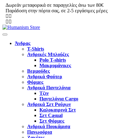
Δωρεάν μεταφορικά σε παραγγελίες άνω των 80€
Παράδοση στην πόρτα σας, σε 2-5 εργάσιμες μέρες
Άνδρας
T-Shirts
Ανδρικές Μπλούζες
Polo T-shirts
Μακρυμάνικες
Βερμούδες
Ανδρικά Φούτερ
Φόρμες
Ανδρικά Παντελόνια
Τζιν
Παντελόνια Cargo
Ανδρικά Σετ Ρούχων
Καλοκαιρινά Σετ
Σετ Casual
Σετ Φόρμες
Ανδρικά Πουκάμισα
Πανωφόρια
Ζακέτες