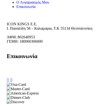
Ο Λογαριασμός Μου
Επικοινωνία
ICON KINGS Ε.Ε.
Ι. Πασαλίδη 58 – Καλαμαρια, Τ.Κ 55134 Θεσσαλονίκη
ΑΦΜ: 802640953
ΓΕΜΗ: 180060306000
Επικοινωνία
Ι. Πασαλίδη 58, Καλαμαρια 55134, Θεσσαλονίκη
Τηλ: +30 2314 071830
Email: info@humanism.store