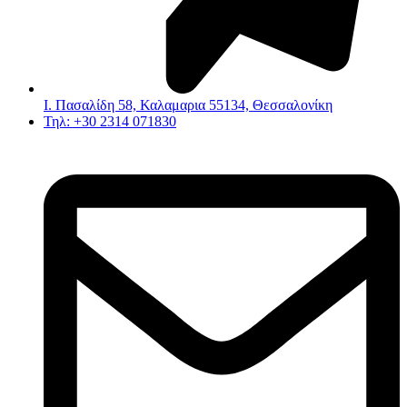
Ι. Πασαλίδη 58, Καλαμαρια 55134, Θεσσαλονίκη
Τηλ: +30 2314 071830