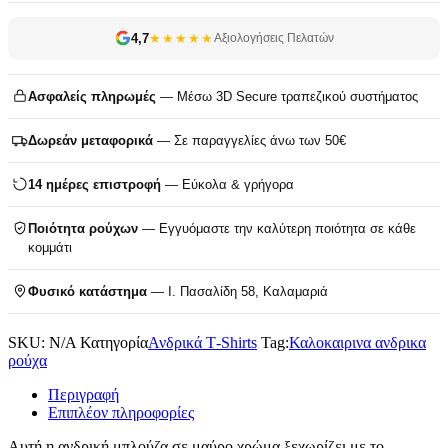
4,7
★★★★★
Αξιολογήσεις Πελατών
Ασφαλείς πληρωμές
— Μέσω 3D Secure τραπεζικού συστήματος
Δωρεάν μεταφορικά
— Σε παραγγελίες άνω των 50€
14 ημέρες επιστροφή
— Εύκολα & γρήγορα
Ποιότητα ρούχων
— Εγγυόμαστε την καλύτερη ποιότητα σε κάθε
κομμάτι
Φυσικό κατάστημα
— Ι. Πασαλίδη 58, Καλαμαριά
SKU:
N/A
Κατηγορία
Ανδρικά T‑Shirts
Tag:
Καλοκαιρινα ανδρικα
ρούχα
Περιγραφή
Επιπλέον πληροφορίες
Αυτή η ανδρική μπλούζα σε μαύρο χρώμα ξεχωρίζει με το