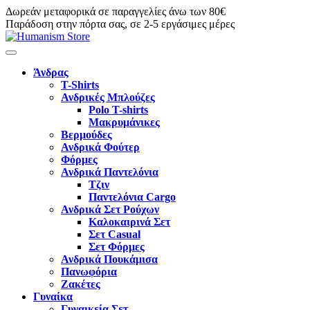
Δωρεάν μεταφορικά σε παραγγελίες άνω των 80€
Παράδοση στην πόρτα σας, σε 2-5 εργάσιμες μέρες
Άνδρας
T-Shirts
Ανδρικές Μπλούζες
Polo T-shirts
Μακρυμάνικες
Βερμούδες
Ανδρικά Φούτερ
Φόρμες
Ανδρικά Παντελόνια
Τζιν
Παντελόνια Cargo
Ανδρικά Σετ Ρούχων
Καλοκαιρινά Σετ
Σετ Casual
Σετ Φόρμες
Ανδρικά Πουκάμισα
Πανωφόρια
Ζακέτες
Γυναίκα
Γυναικεία Σετ