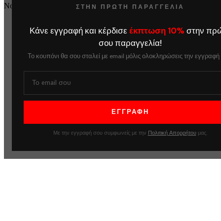
No products in the cart.
ΣΤΗΝ ΠΡΩΤΗ ΠΑΡΑΓΓΕΛΙΑ
Κάνε εγγραφή και κέρδισε
έκπτωση 10%
στην πρ
σου παραγγελία!
Το κουπόνι θα σου σταλεί με email μόλις ολοκληρώσεις την εγγραφή
Με την εγγραφή σου συμφωνείς με την
Πολιτική Απορρήτου
μας.