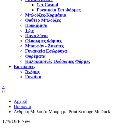
Σετ Casual
Γυναικεία Σετ Φόρμες
Μπλούζες-Κορμάκια
Φούτερ Μπλούζες
Πουκάμισα
Τζιν
Παντελόνια
Ολόσωμες Φόρμες
Μπουφάν - Ζακέτες
Γυναικεία Εσώρουχα
Φορέματα
Καλοκαιρινές Ολόσωμες Φόρμες
Εκπτώσεις
Άνδρας
Γυναίκα
3
0
Αρχική
Προϊόντα
Ανδρική Μπλούζα Μαύρη με Print Scrooge McDuck
17% OFF
New