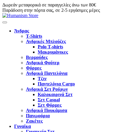
Δωρεάν μεταφορικά σε παραγγελίες άνω των 80€
Παράδοση στην πόρτα σας, σε 2-5 εργάσιμες μέρες
Άνδρας
T-Shirts
Ανδρικές Μπλούζες
Polo T-shirts
Μακρυμάνικες
Βερμούδες
Ανδρικά Φούτερ
Φόρμες
Ανδρικά Παντελόνια
Τζιν
Παντελόνια Cargo
Ανδρικά Σετ Ρούχων
Καλοκαιρινά Σετ
Σετ Casual
Σετ Φόρμες
Ανδρικά Πουκάμισα
Πανωφόρια
Ζακέτες
Γυναίκα
Γυναικεία Σετ