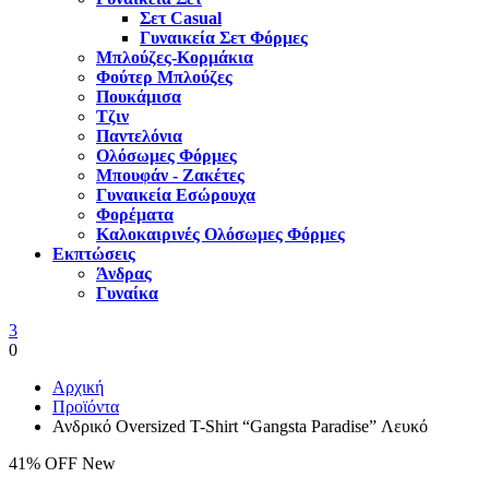
Σετ Casual
Γυναικεία Σετ Φόρμες
Μπλούζες-Κορμάκια
Φούτερ Μπλούζες
Πουκάμισα
Τζιν
Παντελόνια
Ολόσωμες Φόρμες
Μπουφάν - Ζακέτες
Γυναικεία Εσώρουχα
Φορέματα
Καλοκαιρινές Ολόσωμες Φόρμες
Εκπτώσεις
Άνδρας
Γυναίκα
3
0
Αρχική
Προϊόντα
Ανδρικό Oversized T-Shirt “Gangsta Paradise” Λευκό
41% OFF
New