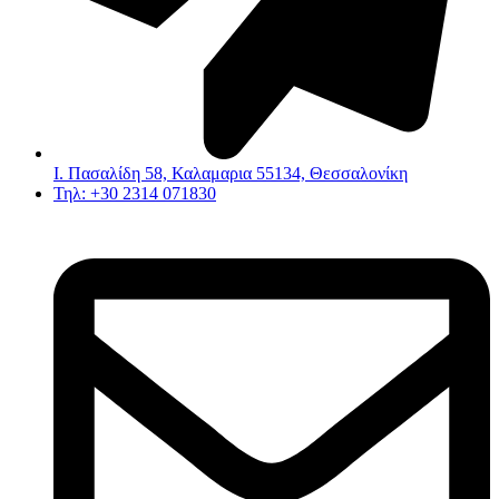
Ι. Πασαλίδη 58, Καλαμαρια 55134, Θεσσαλονίκη
Τηλ: +30 2314 071830