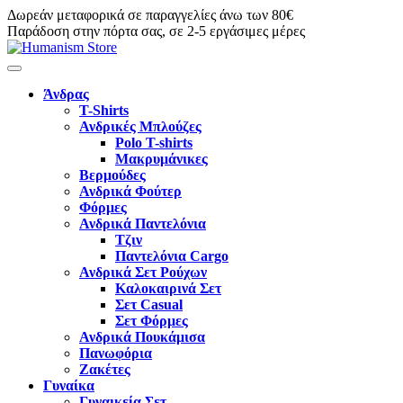
Δωρεάν μεταφορικά σε παραγγελίες άνω των 80€
Παράδοση στην πόρτα σας, σε 2-5 εργάσιμες μέρες
Άνδρας
T-Shirts
Ανδρικές Μπλούζες
Polo T-shirts
Μακρυμάνικες
Βερμούδες
Ανδρικά Φούτερ
Φόρμες
Ανδρικά Παντελόνια
Τζιν
Παντελόνια Cargo
Ανδρικά Σετ Ρούχων
Καλοκαιρινά Σετ
Σετ Casual
Σετ Φόρμες
Ανδρικά Πουκάμισα
Πανωφόρια
Ζακέτες
Γυναίκα
Γυναικεία Σετ