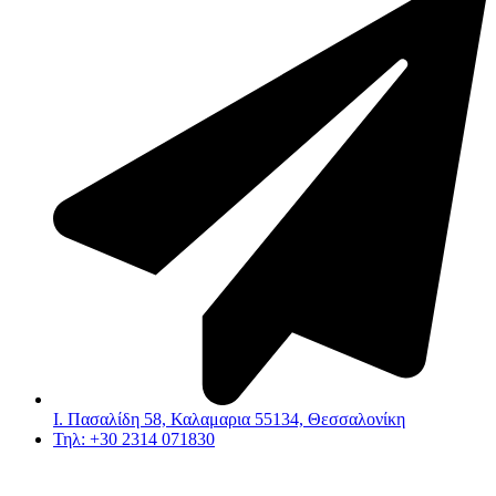
Ι. Πασαλίδη 58, Καλαμαρια 55134, Θεσσαλονίκη
Τηλ: +30 2314 071830