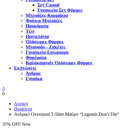
Σετ Casual
Γυναικεία Σετ Φόρμες
Μπλούζες-Κορμάκια
Φούτερ Μπλούζες
Πουκάμισα
Τζιν
Παντελόνια
Ολόσωμες Φόρμες
Μπουφάν - Ζακέτες
Γυναικεία Εσώρουχα
Φορέματα
Καλοκαιρινές Ολόσωμες Φόρμες
Εκπτώσεις
Άνδρας
Γυναίκα
3
0
Αρχική
Προϊόντα
Ανδρικό Oversized T-Shirt Μαύρο “Legends Don’t Die”
35% OFF
New