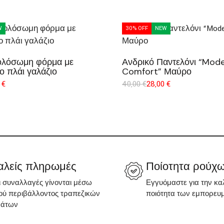
W
30% OFF
NEW
 ολόσωμη φόρμα με
Ανδρικό Παντελόνι “Mod
ο πλάι γαλάζιο
Comfort” Μαύρο
0
€
40,00
€
28,00
€
λείς πληρωμές
Ποίοτητα ρούχ
ι συναλλαγές γίνονται μέσω
Εγγυόμαστε για την κα
ύ περιβάλλοντος τραπεζικών
ποιότητα των εμπορευ
μάτων