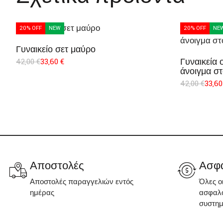
20% OFF
NEW
20% OFF
NE
Γυναικείο σετ μαύρο
Γυναικεία
42,00
€
33,60
€
άνοιγμα στ
42,00
€
33,6
Αποστολές
Ασφα
Αποστολές παραγγελιών εντός
Όλες ο
ημέρας
ασφαλο
συστη