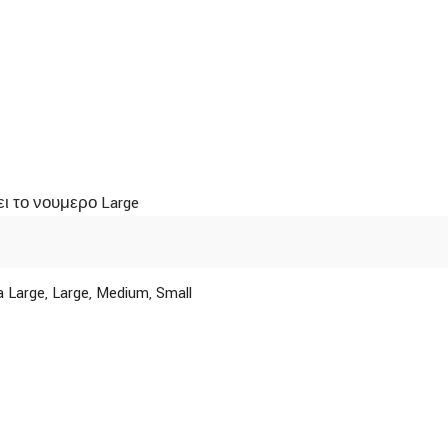
ει το νουμερο Large
a Large
,
Large
,
Medium
,
Small