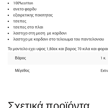
100%cotton
ανετο φαρδυ
εξαιρετικης ποιοτητας
τσεπες
τσεπες στο πλαι
λαστιχο στη μεση με κορδονι
λαστιχο με κορδονι στο τελειωμα του παντελονιου
Το μοντελο εχει υψος 1,80εκ και βαρος 70 κιλα και φορα
Βάρος
1 κ.
Μέγεθος
Extr
Σχετικά προϊόντα