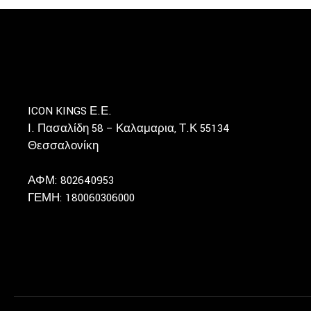
ICON KINGS Ε.Ε.
Ι. Πασαλίδη 58 – Καλαμαρια, Τ.Κ 55134
Θεσσαλονίκη
ΑΦΜ: 802640953
ΓΕΜΗ: 180060306000