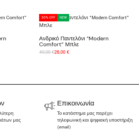
30% OFF
NEW
ern
Ανδρικό Παντελόνι “Modern
Comfort” Μπλε
40,00
€
28,00
€
ων
Επικοινωνία
λύτερη
Το κατάστημα μας παρέχει
μάτων μας
τηλεφωνική και ψηφιακή υποστήριξη
(email)