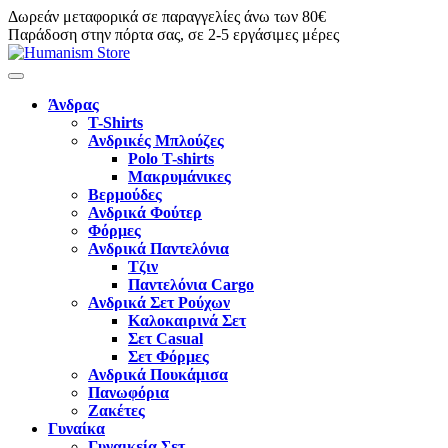
Δωρεάν μεταφορικά σε παραγγελίες άνω των 80€
Παράδοση στην πόρτα σας, σε 2-5 εργάσιμες μέρες
Άνδρας
T-Shirts
Ανδρικές Μπλούζες
Polo T-shirts
Μακρυμάνικες
Βερμούδες
Ανδρικά Φούτερ
Φόρμες
Ανδρικά Παντελόνια
Τζιν
Παντελόνια Cargo
Ανδρικά Σετ Ρούχων
Καλοκαιρινά Σετ
Σετ Casual
Σετ Φόρμες
Ανδρικά Πουκάμισα
Πανωφόρια
Ζακέτες
Γυναίκα
Γυναικεία Σετ