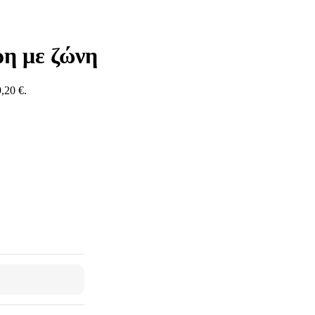
η με ζώνη
,20 €.