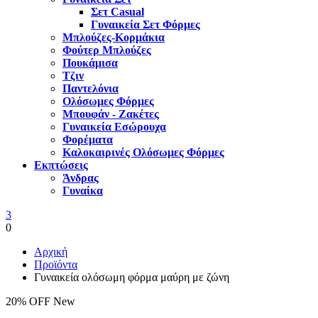
Σετ Casual
Γυναικεία Σετ Φόρμες
Μπλούζες-Κορμάκια
Φούτερ Μπλούζες
Πουκάμισα
Τζιν
Παντελόνια
Ολόσωμες Φόρμες
Μπουφάν - Ζακέτες
Γυναικεία Εσώρουχα
Φορέματα
Καλοκαιρινές Ολόσωμες Φόρμες
Εκπτώσεις
Άνδρας
Γυναίκα
3
0
Αρχική
Προϊόντα
Γυναικεία ολόσωμη φόρμα μαύρη με ζώνη
20% OFF
New