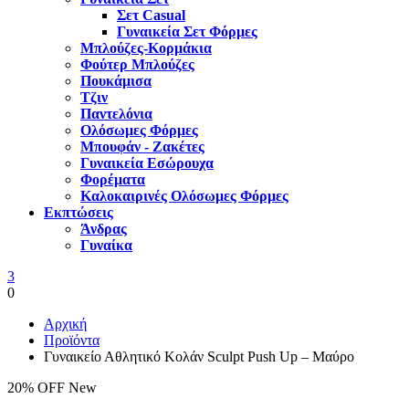
Σετ Casual
Γυναικεία Σετ Φόρμες
Μπλούζες-Κορμάκια
Φούτερ Μπλούζες
Πουκάμισα
Τζιν
Παντελόνια
Ολόσωμες Φόρμες
Μπουφάν - Ζακέτες
Γυναικεία Εσώρουχα
Φορέματα
Καλοκαιρινές Ολόσωμες Φόρμες
Εκπτώσεις
Άνδρας
Γυναίκα
3
0
Αρχική
Προϊόντα
Γυναικείο Αθλητικό Κολάν Sculpt Push Up – Μαύρο
20% OFF
New