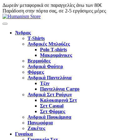
Δωρεάν μεταφορικά σε παραγγελίες άνω των 80€
Παράδοση στην πόρτα σας, σε 2-5 εργάσιμες μέρες
Άνδρας
T-Shirts
Ανδρικές Μπλούζες
Polo T-shirts
Μακρυμάνικες
Βερμούδες
Ανδρικά Φούτερ
Φόρμες
Ανδρικά Παντελόνια
Τζιν
Παντελόνια Cargo
Ανδρικά Σετ Ρούχων
Καλοκαιρινά Σετ
Σετ Casual
Σετ Φόρμες
Ανδρικά Πουκάμισα
Πανωφόρια
Ζακέτες
Γυναίκα
Γυναικεία Σετ