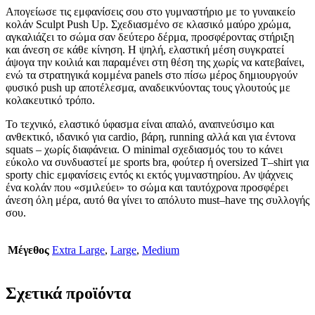
Απογείωσε τις εμφανίσεις σου στο γυμναστήριο με το γυναικείο
κολάν Sculpt Push Up. Σχεδιασμένο σε κλασικό μαύρο χρώμα,
αγκαλιάζει το σώμα σαν δεύτερο δέρμα, προσφέροντας στήριξη
και άνεση σε κάθε κίνηση. Η ψηλή, ελαστική μέση συγκρατεί
άψογα την κοιλιά και παραμένει στη θέση της χωρίς να κατεβαίνει,
ενώ τα στρατηγικά κομμένα panels στο πίσω μέρος δημιουργούν
φυσικό push up αποτέλεσμα, αναδεικνύοντας τους γλουτούς με
κολακευτικό τρόπο.
Το τεχνικό, ελαστικό ύφασμα είναι απαλό, αναπνεύσιμο και
ανθεκτικό, ιδανικό για cardio, βάρη, running αλλά και για έντονα
squats – χωρίς διαφάνεια. Ο minimal σχεδιασμός του το κάνει
εύκολο να συνδυαστεί με sports bra, φούτερ ή oversized T–shirt για
sporty chic εμφανίσεις εντός κι εκτός γυμναστηρίου. Αν ψάχνεις
ένα κολάν που «σμιλεύει» το σώμα και ταυτόχρονα προσφέρει
άνεση όλη μέρα, αυτό θα γίνει το απόλυτο must–have της συλλογής
σου.
Μέγεθος
Extra Large
,
Large
,
Medium
Σχετικά προϊόντα