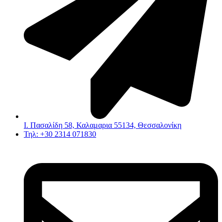
Ι. Πασαλίδη 58, Καλαμαρια 55134, Θεσσαλονίκη
Τηλ: +30 2314 071830