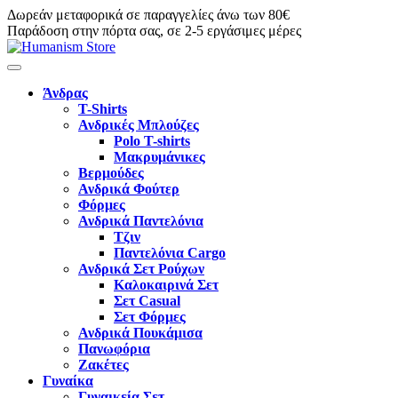
Δωρεάν μεταφορικά σε παραγγελίες άνω των 80€
Παράδοση στην πόρτα σας, σε 2-5 εργάσιμες μέρες
Άνδρας
T-Shirts
Ανδρικές Μπλούζες
Polo T-shirts
Μακρυμάνικες
Βερμούδες
Ανδρικά Φούτερ
Φόρμες
Ανδρικά Παντελόνια
Τζιν
Παντελόνια Cargo
Ανδρικά Σετ Ρούχων
Καλοκαιρινά Σετ
Σετ Casual
Σετ Φόρμες
Ανδρικά Πουκάμισα
Πανωφόρια
Ζακέτες
Γυναίκα
Γυναικεία Σετ