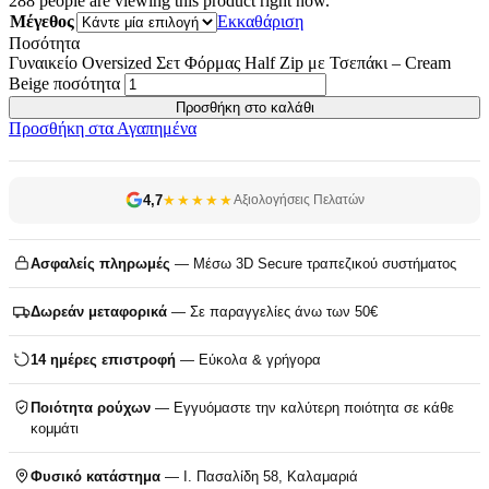
288
people are viewing this product right now.
Μέγεθος
Εκκαθάριση
Ποσότητα
Γυναικείο Oversized Σετ Φόρμας Half Zip με Τσεπάκι – Cream
Beige ποσότητα
Προσθήκη στο καλάθι
Προσθήκη στα Αγαπημένα
4,7
★★★★★
Αξιολογήσεις Πελατών
Ασφαλείς πληρωμές
— Μέσω 3D Secure τραπεζικού συστήματος
Δωρεάν μεταφορικά
— Σε παραγγελίες άνω των 50€
14 ημέρες επιστροφή
— Εύκολα & γρήγορα
Ποιότητα ρούχων
— Εγγυόμαστε την καλύτερη ποιότητα σε κάθε
κομμάτι
Φυσικό κατάστημα
— Ι. Πασαλίδη 58, Καλαμαριά