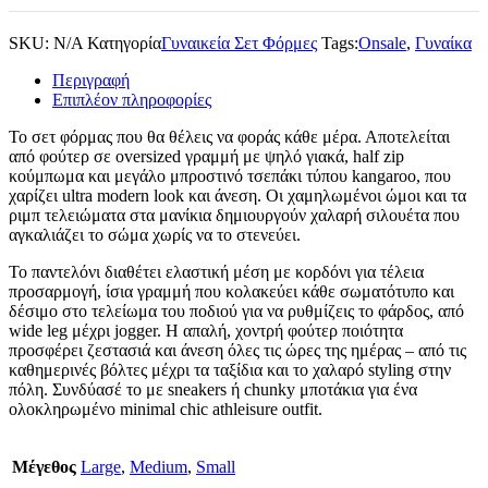
SKU:
N/A
Κατηγορία
Γυναικεία Σετ Φόρμες
Tags:
Onsale
,
Γυναίκα
Περιγραφή
Επιπλέον πληροφορίες
Το σετ φόρμας που θα θέλεις να φοράς κάθε μέρα. Αποτελείται
από φούτερ σε oversized γραμμή με ψηλό γιακά, half zip
κούμπωμα και μεγάλο μπροστινό τσεπάκι τύπου kangaroo, που
χαρίζει ultra modern look και άνεση. Οι χαμηλωμένοι ώμοι και τα
ριμπ τελειώματα στα μανίκια δημιουργούν χαλαρή σιλουέτα που
αγκαλιάζει το σώμα χωρίς να το στενεύει.
Το παντελόνι διαθέτει ελαστική μέση με κορδόνι για τέλεια
προσαρμογή, ίσια γραμμή που κολακεύει κάθε σωματότυπο και
δέσιμο στο τελείωμα του ποδιού για να ρυθμίζεις το φάρδος, από
wide leg μέχρι jogger. Η απαλή, χοντρή φούτερ ποιότητα
προσφέρει ζεστασιά και άνεση όλες τις ώρες της ημέρας – από τις
καθημερινές βόλτες μέχρι τα ταξίδια και το χαλαρό styling στην
πόλη. Συνδύασέ το με sneakers ή chunky μποτάκια για ένα
ολοκληρωμένο minimal chic athleisure outfit.
Μέγεθος
Large
,
Medium
,
Small