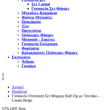
Σετ Casual
Γυναικεία Σετ Φόρμες
Μπλούζες-Κορμάκια
Φούτερ Μπλούζες
Πουκάμισα
Τζιν
Παντελόνια
Ολόσωμες Φόρμες
Μπουφάν - Ζακέτες
Γυναικεία Εσώρουχα
Φορέματα
Καλοκαιρινές Ολόσωμες Φόρμες
Εκπτώσεις
Άνδρας
Γυναίκα
3
0
Αρχική
Προϊόντα
Γυναικείο Oversized Σετ Φόρμας Half Zip με Τσεπάκι –
Cream Beige
57% OFF
New