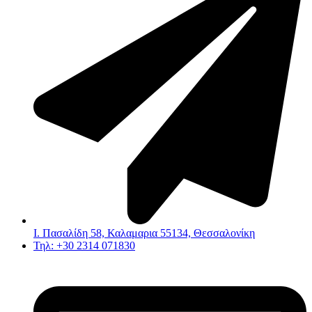
Ι. Πασαλίδη 58, Καλαμαρια 55134, Θεσσαλονίκη
Τηλ: +30 2314 071830