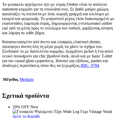
Το γυναικείο ψηλόμεσο τζιν με στρας Ombre είναι το απόλυτο
statement κομμάτι για τη ντουλάπα σου. Σε βαθύ μαύρο χρώμα,
αγκαλιάζει τη σιλουέτα με ίσια, κομψή γραμμή και κλείσιμο με
κουμπί και φερμουάρ. Το μπροστινό μέρος είναι διακοσμημένο με
εκατοντάδες λαμπερά στρας, δημιουργώντας εντυπωσιακό ombre
εφέ από τη μέση προς το τελείωμα του ποδιού, χαρίζοντας κίνηση
και λάμψη σε κάθε βήμα.
Κατασκευασμένο από άνετο και ελαφρώς ελαστικό denim,
προσφέρει άνεση όλη τη μέρα χωρίς να χάνει το σχήμα του.
Συνδύασέ το με δαντελένιο κορμάκι, δερμάτινο jacket ή ένα απλό
λευκό πουκάμισο για chic βραδινό look, αλλά και με basic T-shirt
για πιο casual glam εμφανίσεις. Ιδανικό για εξόδους, parties και
ιδιαίτερες περιστάσεις όπου θες να ξεχωρίζεις.
IMG_9784
Μέγεθος
Medium
Σχετικά προϊόντα
20% OFF
New
Δείτε το Καλάθι