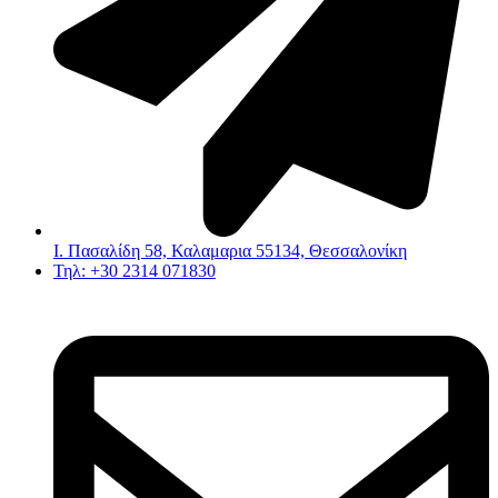
Ι. Πασαλίδη 58, Καλαμαρια 55134, Θεσσαλονίκη
Τηλ: +30 2314 071830