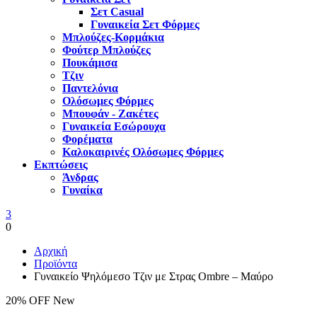
Σετ Casual
Γυναικεία Σετ Φόρμες
Μπλούζες-Κορμάκια
Φούτερ Μπλούζες
Πουκάμισα
Τζιν
Παντελόνια
Ολόσωμες Φόρμες
Μπουφάν - Ζακέτες
Γυναικεία Εσώρουχα
Φορέματα
Καλοκαιρινές Ολόσωμες Φόρμες
Εκπτώσεις
Άνδρας
Γυναίκα
3
0
Αρχική
Προϊόντα
Γυναικείο Ψηλόμεσο Τζιν με Στρας Ombre – Μαύρο
20% OFF
New