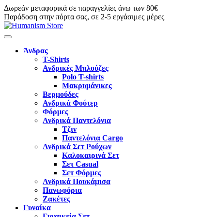
Δωρεάν μεταφορικά σε παραγγελίες άνω των 80€
Παράδοση στην πόρτα σας, σε 2-5 εργάσιμες μέρες
Άνδρας
T-Shirts
Ανδρικές Μπλούζες
Polo T-shirts
Μακρυμάνικες
Βερμούδες
Ανδρικά Φούτερ
Φόρμες
Ανδρικά Παντελόνια
Τζιν
Παντελόνια Cargo
Ανδρικά Σετ Ρούχων
Καλοκαιρινά Σετ
Σετ Casual
Σετ Φόρμες
Ανδρικά Πουκάμισα
Πανωφόρια
Ζακέτες
Γυναίκα
Γυναικεία Σετ