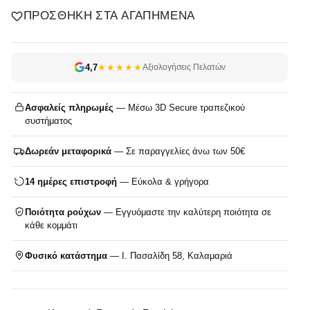
ΠΡΟΣΘΉΚΗ ΣΤΑ ΑΓΑΠΗΜΈΝΑ
4,7
★★★★★
Αξιολογήσεις Πελατών
Ασφαλείς πληρωμές
— Μέσω 3D Secure τραπεζικού
συστήματος
Δωρεάν μεταφορικά
— Σε παραγγελίες άνω των 50€
14 ημέρες επιστροφή
— Εύκολα & γρήγορα
Ποιότητα ρούχων
— Εγγυόμαστε την καλύτερη ποιότητα σε
κάθε κομμάτι
Φυσικό κατάστημα
— Ι. Πασαλίδη 58, Καλαμαριά