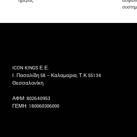
ημέρας
ασφαλο
συστη
ICON KINGS Ε.Ε.
Ι. Πασαλίδη 58 – Καλαμαρια, Τ.Κ 55134
Θεσσαλονίκη
ΑΦΜ: 802640953
ΓΕΜΗ: 180060306000