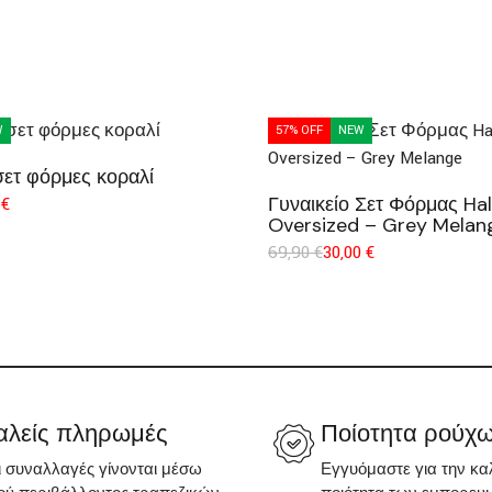
W
57% OFF
NEW
σετ φόρμες κοραλί
Γυναικείο Σετ Φόρμας Hal
0
€
Oversized – Grey Melan
69,90
€
30,00
€
λείς πληρωμές
Ποίοτητα ρούχ
ι συναλλαγές γίνονται μέσω
Εγγυόμαστε για την κα