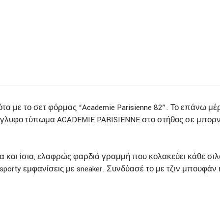
τα με το σετ φόρμας “Academie Parisienne 82”. Το επάνω μέ
λυφο τύπωμα ACADEMIE PARISIENNE στο στήθος σε μπορντό κ
α και ίσια, ελαφρώς φαρδιά γραμμή που κολακεύει κάθε σιλο
sporty εμφανίσεις με sneaker. Συνδύασέ το με τζιν μπουφάν ή