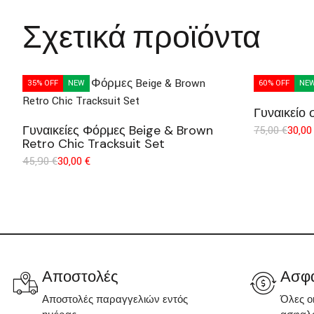
Σχετικά προϊόντα
35% OFF
NEW
60% OFF
NE
Γυναικείο 
Γυναικείες Φόρμες Beige & Brown
75,00
€
30,0
Retro Chic Tracksuit Set
45,90
€
30,00
€
Αποστολές
Ασφα
Αποστολές παραγγελιών εντός
Όλες ο