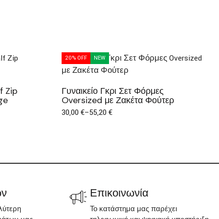
20% OFF
NEW
f Zip
Γυναικείο Γκρι Σετ Φόρμες
ge
Oversized με Ζακέτα Φούτερ
30,00
€
–
55,20
€
ων
Επικοινωνία
λύτερη
Το κατάστημα μας παρέχει