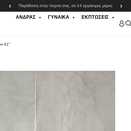
Παράδοση στην πόρτα σας, σε 2-5 εργάσιμες μέρες
ΆΝΔΡΑΣ
ΓΥΝΑΊΚΑ
ΕΚΠΤΏΣΕΙΣ
ne 82”