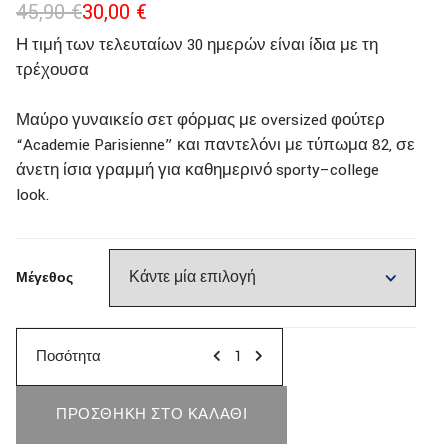
45,90
€
30,00
€
Η τιμή των τελευταίων 30 ημερών είναι ίδια με τη
τρέχουσα
Μαύρο γυναικείο σετ φόρμας με oversized φούτερ
“Academie Parisienne” και παντελόνι με τύπωμα 82, σε
άνετη ίσια γραμμή για καθημερινό sporty–college
look.
Μέγεθος
Ποσότητα
ΠΡΟΣΘΉΚΗ ΣΤΟ ΚΑΛΆΘΙ