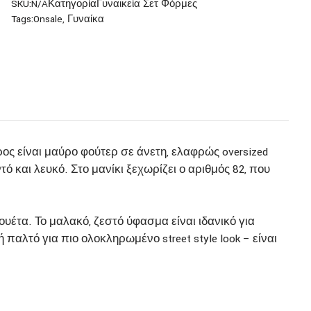
SKU:
N/A
Κατηγορία
Γυναικεία Σετ Φόρμες
Tags:
Onsale
,
Γυναίκα
ρος είναι μαύρο φούτερ σε άνετη, ελαφρώς oversized
αι λευκό. Στο μανίκι ξεχωρίζει ο αριθμός 82, που
υέτα. Το μαλακό, ζεστό ύφασμα είναι ιδανικό για
 παλτό για πιο ολοκληρωμένο street style look – είναι