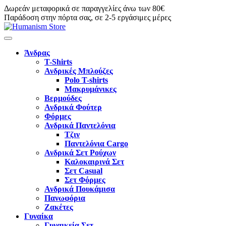
Δωρεάν μεταφορικά σε παραγγελίες άνω των 80€
Παράδοση στην πόρτα σας, σε 2-5 εργάσιμες μέρες
Άνδρας
T-Shirts
Ανδρικές Μπλούζες
Polo T-shirts
Μακρυμάνικες
Βερμούδες
Ανδρικά Φούτερ
Φόρμες
Ανδρικά Παντελόνια
Τζιν
Παντελόνια Cargo
Ανδρικά Σετ Ρούχων
Καλοκαιρινά Σετ
Σετ Casual
Σετ Φόρμες
Ανδρικά Πουκάμισα
Πανωφόρια
Ζακέτες
Γυναίκα
Γυναικεία Σετ