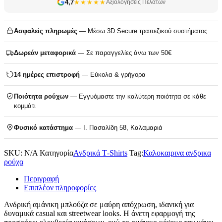
4,7
★★★★★
Αξιολογήσεις Πελατών
Ασφαλείς πληρωμές
— Μέσω 3D Secure τραπεζικού συστήματος
Δωρεάν μεταφορικά
— Σε παραγγελίες άνω των 50€
14 ημέρες επιστροφή
— Εύκολα & γρήγορα
Ποιότητα ρούχων
— Εγγυόμαστε την καλύτερη ποιότητα σε κάθε
κομμάτι
Φυσικό κατάστημα
— Ι. Πασαλίδη 58, Καλαμαριά
SKU:
N/A
Κατηγορία
Ανδρικά T‑Shirts
Tag:
Καλοκαιρινα ανδρικα
ρούχα
Περιγραφή
Επιπλέον πληροφορίες
Ανδρική αμάνικη μπλούζα σε μαύρη απόχρωση, ιδανική για
δυναμικά casual και streetwear looks. Η άνετη εφαρμογή της