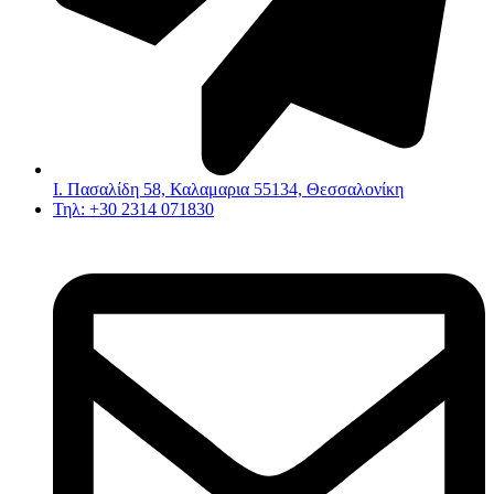
Ι. Πασαλίδη 58, Καλαμαρια 55134, Θεσσαλονίκη
Τηλ: +30 2314 071830