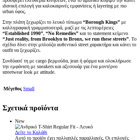
προσφέρει ελευθερία κινήσεων, ενώ το αμάνικο κόψιμο την κάνει
ιδανική επιλογή για καλοκαιρινές εμφανίσεις ή layering με πιο
urban ύφος.
Στην πλάτη ξεχωρίζει το λευκό τύπωμα
“Borough Kings”
με
καλλιγραφική γραμματοσειρά, μαζί με τις λεπτομέρειες
“Established 1990”
,
“No Remedies”
και το statement κείμενο
“Just reality, from Brooklyn to Bronx, we run these streets”
. Το
σχέδιο δίνει στην μπλούζα αυθεντικό street χαρακτήρα και κάνει το
outfit να ξεχωρίζει.
Συνδύασέ τη με cargo βερμούδα, jean ή φόρμα και ολοκλήρωσε
την εμφάνιση με sneakers και αξεσουάρ για ένα μοντέρνο
streetwear look με attitude.
Μέγεθος
Small
Σχετικά προϊόντα
New
Δείτε το Καλάθι
Αυτό το προϊόν έχει πολλαπλές παραλλαγές. Οι επιλογές