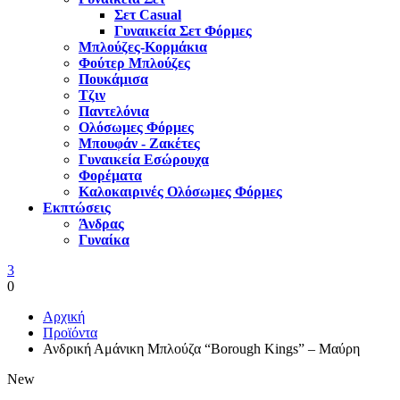
Σετ Casual
Γυναικεία Σετ Φόρμες
Μπλούζες-Κορμάκια
Φούτερ Μπλούζες
Πουκάμισα
Τζιν
Παντελόνια
Ολόσωμες Φόρμες
Μπουφάν - Ζακέτες
Γυναικεία Εσώρουχα
Φορέματα
Καλοκαιρινές Ολόσωμες Φόρμες
Εκπτώσεις
Άνδρας
Γυναίκα
3
0
Αρχική
Προϊόντα
Ανδρική Αμάνικη Μπλούζα “Borough Kings” – Μαύρη
New