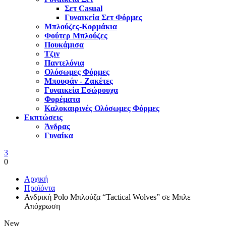
Σετ Casual
Γυναικεία Σετ Φόρμες
Μπλούζες-Κορμάκια
Φούτερ Μπλούζες
Πουκάμισα
Τζιν
Παντελόνια
Ολόσωμες Φόρμες
Μπουφάν - Ζακέτες
Γυναικεία Εσώρουχα
Φορέματα
Καλοκαιρινές Ολόσωμες Φόρμες
Εκπτώσεις
Άνδρας
Γυναίκα
3
0
Αρχική
Προϊόντα
Ανδρική Polo Μπλούζα “Tactical Wolves” σε Μπλε
Απόχρωση
New