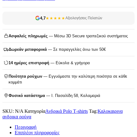
4,7
★★★★★
Αξιολογήσεις Πελατών
Ασφαλείς πληρωμές
— Μέσω 3D Secure τραπεζικού συστήματος
Δωρεάν μεταφορικά
— Σε παραγγελίες άνω των 50€
14 ημέρες επιστροφή
— Εύκολα & γρήγορα
Ποιότητα ρούχων
— Εγγυόμαστε την καλύτερη ποιότητα σε κάθε
κομμάτι
Φυσικό κατάστημα
— Ι. Πασαλίδη 58, Καλαμαριά
SKU:
N/A
Κατηγορία
Ανδρικά Polo T‑shirts
Tag:
Καλοκαιρινα
ανδρικα ρούχα
Περιγραφή
Επιπλέον πληροφορίες