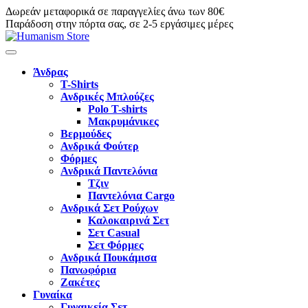
Δωρεάν μεταφορικά σε παραγγελίες άνω των 80€
Παράδοση στην πόρτα σας, σε 2-5 εργάσιμες μέρες
Άνδρας
T-Shirts
Ανδρικές Μπλούζες
Polo T-shirts
Μακρυμάνικες
Βερμούδες
Ανδρικά Φούτερ
Φόρμες
Ανδρικά Παντελόνια
Τζιν
Παντελόνια Cargo
Ανδρικά Σετ Ρούχων
Καλοκαιρινά Σετ
Σετ Casual
Σετ Φόρμες
Ανδρικά Πουκάμισα
Πανωφόρια
Ζακέτες
Γυναίκα
Γυναικεία Σετ