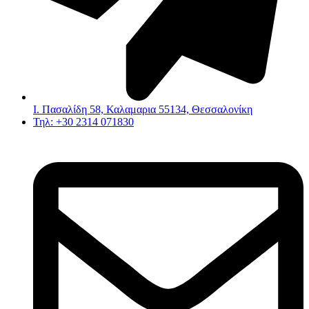
Ι. Πασαλίδη 58, Καλαμαρια 55134, Θεσσαλονίκη
Τηλ: +30 2314 071830