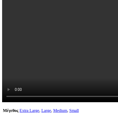
Μέγεθος
Extra Large
,
Large
,
Medium
,
Small