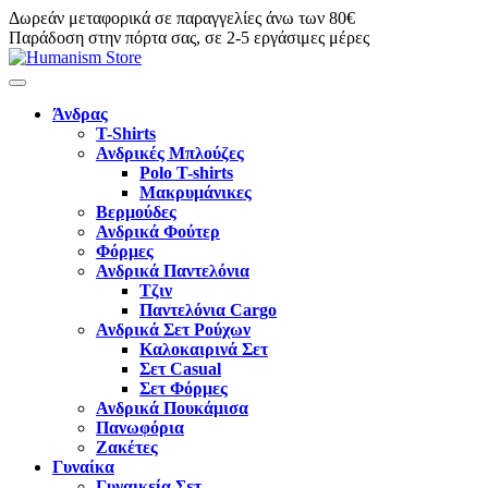
Δωρεάν μεταφορικά σε παραγγελίες άνω των 80€
Παράδοση στην πόρτα σας, σε 2-5 εργάσιμες μέρες
Άνδρας
T-Shirts
Ανδρικές Μπλούζες
Polo T-shirts
Μακρυμάνικες
Βερμούδες
Ανδρικά Φούτερ
Φόρμες
Ανδρικά Παντελόνια
Τζιν
Παντελόνια Cargo
Ανδρικά Σετ Ρούχων
Καλοκαιρινά Σετ
Σετ Casual
Σετ Φόρμες
Ανδρικά Πουκάμισα
Πανωφόρια
Ζακέτες
Γυναίκα
Γυναικεία Σετ