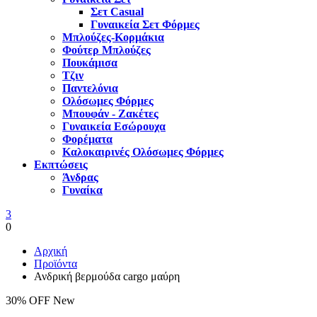
Σετ Casual
Γυναικεία Σετ Φόρμες
Μπλούζες-Κορμάκια
Φούτερ Μπλούζες
Πουκάμισα
Τζιν
Παντελόνια
Ολόσωμες Φόρμες
Μπουφάν - Ζακέτες
Γυναικεία Εσώρουχα
Φορέματα
Καλοκαιρινές Ολόσωμες Φόρμες
Εκπτώσεις
Άνδρας
Γυναίκα
3
0
Αρχική
Προϊόντα
Ανδρική βερμούδα cargo μαύρη
30% OFF
New