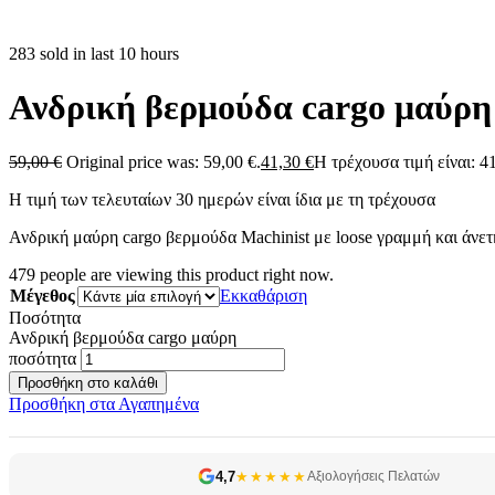
283 sold in last 10 hours
Ανδρική βερμούδα cargo μαύρη
59,00
€
Original price was: 59,00 €.
41,30
€
Η τρέχουσα τιμή είναι: 41
Η τιμή των τελευταίων 30 ημερών είναι ίδια με τη τρέχουσα
Ανδρική μαύρη cargo βερμούδα Machinist με loose γραμμή και άνετη
479
people are viewing this product right now.
Μέγεθος
Εκκαθάριση
Ποσότητα
Ανδρική βερμούδα cargo μαύρη
ποσότητα
Προσθήκη στο καλάθι
Προσθήκη στα Αγαπημένα
4,7
★★★★★
Αξιολογήσεις Πελατών