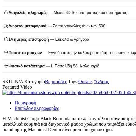
Ασφαλείς πληρωμές
— Μέσω 3D Secure τραπεζικού συστήματος
Δωρεάν μεταφορικά
— Σε παραγγελίες άνω των 50€
14 ημέρες επιστροφή
— Εύκολα & γρήγορα
Ποιότητα ρούχων
— Εγγυόμαστε την καλύτερη ποιότητα σε κάθε κομμ
Φυσικό κατάστημα
— Ι. Πασαλίδη 58, Καλαμαριά
SKU:
N/A
Κατηγορία
Βερμούδες
Tags:
Onsale
,
Άνδρας
Featured Video
Περιγραφή
Επιπλέον πληροφορίες
Η Machinist Cargo Black Bermuda αποτελεί τον τέλειο συνδυασμό σ
μεταλλικά κουμπιά και διαχρονικό μαύρο χρώμα που ταιριάζει εύκ
branding της Machinist Denim δίνει premium χαρακτήρα.