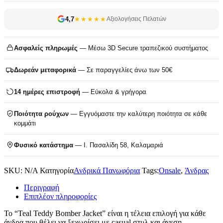
4,7
★★★★★
Αξιολογήσεις Πελατών
Ασφαλείς πληρωμές
— Μέσω 3D Secure τραπεζικού συστήματος
Δωρεάν μεταφορικά
— Σε παραγγελίες άνω των 50€
14 ημέρες επιστροφή
— Εύκολα & γρήγορα
Ποιότητα ρούχων
— Εγγυόμαστε την καλύτερη ποιότητα σε κάθε
κομμάτι
Φυσικό κατάστημα
— Ι. Πασαλίδη 58, Καλαμαριά
SKU:
N/A
Κατηγορία
Ανδρικά Πανωφόρια
Tags:
Onsale
,
Άνδρας
Περιγραφή
Επιπλέον πληροφορίες
Το “Teal Teddy Bomber Jacket” είναι η τέλεια επιλογή για κάθε
άνδρα που θέλει να ξεχωρίσει με casual στυλ και άνεση.