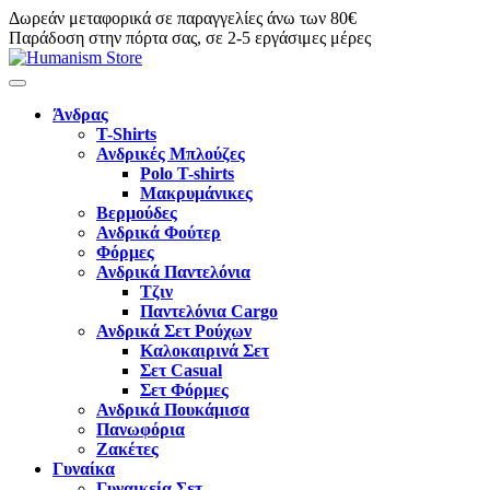
Δωρεάν μεταφορικά σε παραγγελίες άνω των 80€
Παράδοση στην πόρτα σας, σε 2-5 εργάσιμες μέρες
Άνδρας
T-Shirts
Ανδρικές Μπλούζες
Polo T-shirts
Μακρυμάνικες
Βερμούδες
Ανδρικά Φούτερ
Φόρμες
Ανδρικά Παντελόνια
Τζιν
Παντελόνια Cargo
Ανδρικά Σετ Ρούχων
Καλοκαιρινά Σετ
Σετ Casual
Σετ Φόρμες
Ανδρικά Πουκάμισα
Πανωφόρια
Ζακέτες
Γυναίκα
Γυναικεία Σετ