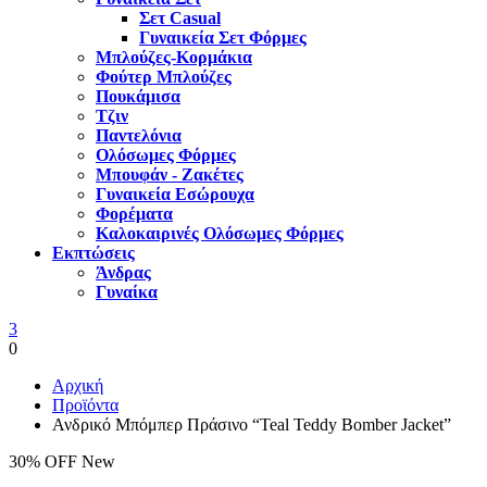
Σετ Casual
Γυναικεία Σετ Φόρμες
Μπλούζες-Κορμάκια
Φούτερ Μπλούζες
Πουκάμισα
Τζιν
Παντελόνια
Ολόσωμες Φόρμες
Μπουφάν - Ζακέτες
Γυναικεία Εσώρουχα
Φορέματα
Καλοκαιρινές Ολόσωμες Φόρμες
Εκπτώσεις
Άνδρας
Γυναίκα
3
0
Αρχική
Προϊόντα
Ανδρικό Μπόμπερ Πράσινο “Teal Teddy Bomber Jacket”
30% OFF
New