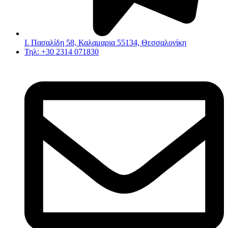
Ι. Πασαλίδη 58, Καλαμαρια 55134, Θεσσαλονίκη
Τηλ: +30 2314 071830