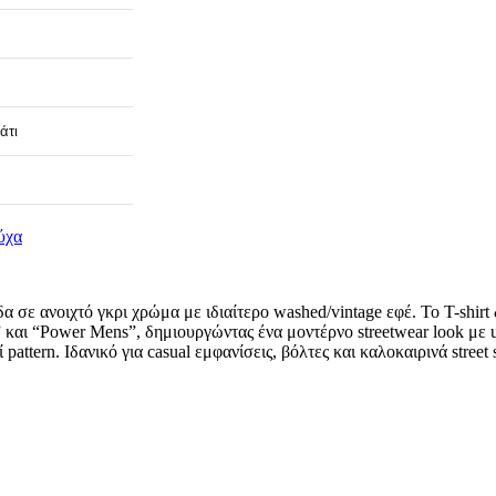
άτι
ύχα
δα σε ανοιχτό γκρι χρώμα με ιδιαίτερο washed/vintage εφέ. Το T-shi
ion” και “Power Mens”, δημιουργώντας ένα μοντέρνο streetwear look 
ttern. Ιδανικό για casual εμφανίσεις, βόλτες και καλοκαιρινά street 