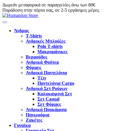
Δωρεάν μεταφορικά σε παραγγελίες άνω των 80€
Παράδοση στην πόρτα σας, σε 2-5 εργάσιμες μέρες
Άνδρας
T-Shirts
Ανδρικές Μπλούζες
Polo T-shirts
Μακρυμάνικες
Βερμούδες
Ανδρικά Φούτερ
Φόρμες
Ανδρικά Παντελόνια
Τζιν
Παντελόνια Cargo
Ανδρικά Σετ Ρούχων
Καλοκαιρινά Σετ
Σετ Casual
Σετ Φόρμες
Ανδρικά Πουκάμισα
Πανωφόρια
Ζακέτες
Γυναίκα
Γυναικεία Σετ