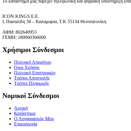
Το κατάστημα μας παρέχει τηλεφωνική και ψηφιακή υποστήριξη (ema
ICON KINGS Ε.Ε.
Ι. Πασαλίδη 58 – Καλαμαρια, Τ.Κ 55134 Θεσσαλονίκη
ΑΦΜ: 802640953
ΓΕΜΗ: 180060306000
Χρήσιμοι Σύνδεσμοι
Πολιτική Απρρήτου
Όροι Χρήσης
Πολιτική Επιστροφών
Τρόποι Αποστολής
Τρόποι Πληρωμής
Νομικοί Σύνδεσμοι
Αρχική
Κατάστημα
Ο Λογαριασμός Μου
Επικοινωνία