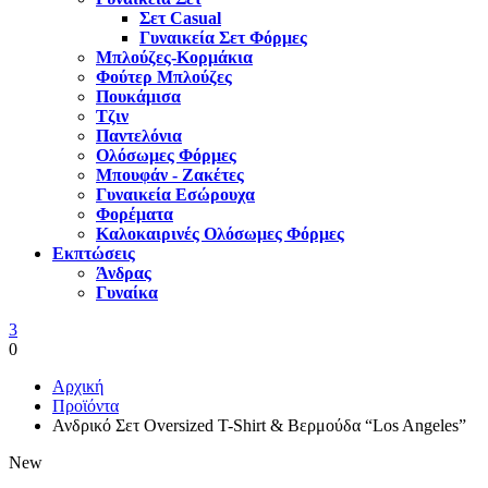
Σετ Casual
Γυναικεία Σετ Φόρμες
Μπλούζες-Κορμάκια
Φούτερ Μπλούζες
Πουκάμισα
Τζιν
Παντελόνια
Ολόσωμες Φόρμες
Μπουφάν - Ζακέτες
Γυναικεία Εσώρουχα
Φορέματα
Καλοκαιρινές Ολόσωμες Φόρμες
Εκπτώσεις
Άνδρας
Γυναίκα
3
0
Αρχική
Προϊόντα
Ανδρικό Σετ Oversized T-Shirt & Βερμούδα “Los Angeles”
New