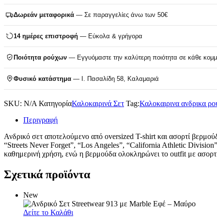
Δωρεάν μεταφορικά
— Σε παραγγελίες άνω των 50€
14 ημέρες επιστροφή
— Εύκολα & γρήγορα
Ποιότητα ρούχων
— Εγγυόμαστε την καλύτερη ποιότητα σε κάθε κομμ
Φυσικό κατάστημα
— Ι. Πασαλίδη 58, Καλαμαριά
SKU:
N/A
Κατηγορία
Καλοκαιρινά Σετ
Tag:
Καλοκαιρινα ανδρικα ρο
Περιγραφή
Ανδρικό σετ αποτελούμενο από oversized T-shirt και ασορτί βερμού
“Streets Never Forget”, “Los Angeles”, “California Athletic Divis
καθημερινή χρήση, ενώ η βερμούδα ολοκληρώνει το outfit με ασορτί pa
Σχετικά προϊόντα
New
Δείτε το Καλάθι