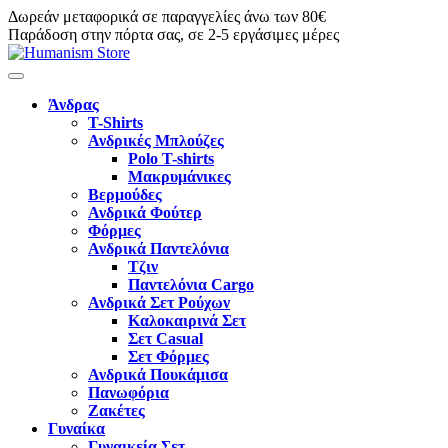
Δωρεάν μεταφορικά σε παραγγελίες άνω των 80€
Παράδοση στην πόρτα σας, σε 2-5 εργάσιμες μέρες
Άνδρας
T-Shirts
Ανδρικές Μπλούζες
Polo T-shirts
Μακρυμάνικες
Βερμούδες
Ανδρικά Φούτερ
Φόρμες
Ανδρικά Παντελόνια
Τζιν
Παντελόνια Cargo
Ανδρικά Σετ Ρούχων
Καλοκαιρινά Σετ
Σετ Casual
Σετ Φόρμες
Ανδρικά Πουκάμισα
Πανωφόρια
Ζακέτες
Γυναίκα
Γυναικεία Σετ