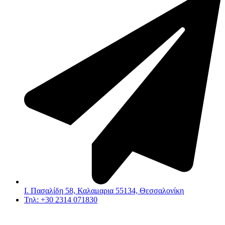
Ι. Πασαλίδη 58, Καλαμαρια 55134, Θεσσαλονίκη
Τηλ: +30 2314 071830