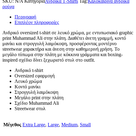
SKU:
N/A
Κατηγορία
Ανδρικά T‑Shirts
Tag:
Καλοκαιρινα ανδρικα
ρούχα
Περιγραφή
Επιπλέον πληροφορίες
Ανδρικό oversized t-shirt σε λευκό χρώμα, με εντυπωσιακό graphic
print Muhammad Ali στην πλάτη. Διαθέτει άνετη γραμμή, κοντό
μανίκι και στρογγυλή λαιμόκοψη, προσφέροντας μοντέρνο
streetwear χαρακτήρα και άνεση στην καθημερινή χρήση. Το
μεγάλο τύπωμα στην πλάτη με κόκκινα γράμματα και boxing-
inspired σχέδιο δίνει ξεχωριστό στυλ στο outfit.
Ανδρικό t-shirt
Oversized εφαρμογή
Λευκό χρώμα
Κοντό μανίκι
Στρογγυλή λαιμόκοψη
Μεγάλο print στην πλάτη
Σχέδιο Muhammad Ali
Streetwear στυλ
Μέγεθος
Extra Large
,
Large
,
Medium
,
Small