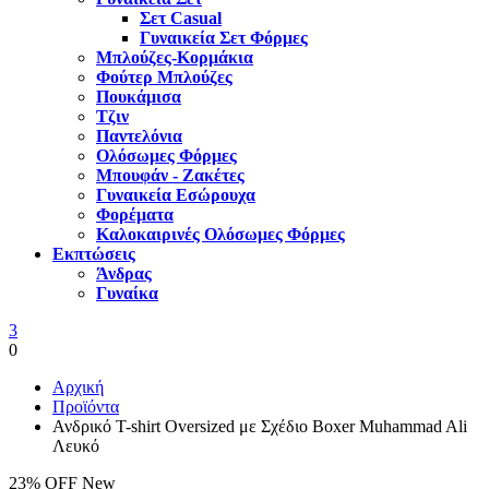
Σετ Casual
Γυναικεία Σετ Φόρμες
Μπλούζες-Κορμάκια
Φούτερ Μπλούζες
Πουκάμισα
Τζιν
Παντελόνια
Ολόσωμες Φόρμες
Μπουφάν - Ζακέτες
Γυναικεία Εσώρουχα
Φορέματα
Καλοκαιρινές Ολόσωμες Φόρμες
Εκπτώσεις
Άνδρας
Γυναίκα
3
0
Αρχική
Προϊόντα
Ανδρικό T-shirt Oversized με Σχέδιο Boxer Muhammad Ali
Λευκό
23% OFF
New