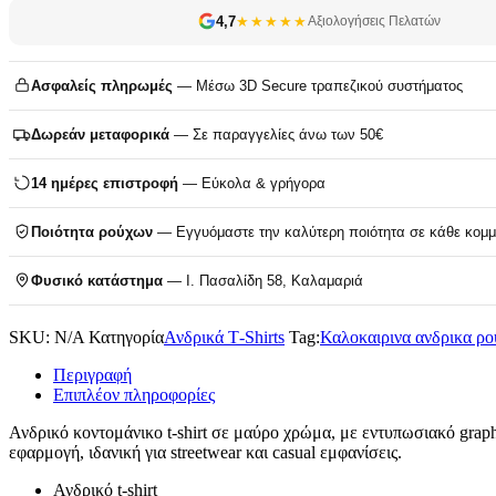
4,7
★★★★★
Αξιολογήσεις Πελατών
Ασφαλείς πληρωμές
— Μέσω 3D Secure τραπεζικού συστήματος
Δωρεάν μεταφορικά
— Σε παραγγελίες άνω των 50€
14 ημέρες επιστροφή
— Εύκολα & γρήγορα
Ποιότητα ρούχων
— Εγγυόμαστε την καλύτερη ποιότητα σε κάθε κομμ
Φυσικό κατάστημα
— Ι. Πασαλίδη 58, Καλαμαριά
SKU:
N/A
Κατηγορία
Ανδρικά T‑Shirts
Tag:
Καλοκαιρινα ανδρικα ρο
Περιγραφή
Επιπλέον πληροφορίες
Ανδρικό κοντομάνικο t-shirt σε μαύρο χρώμα, με εντυπωσιακό graph
εφαρμογή, ιδανική για streetwear και casual εμφανίσεις.
Ανδρικό t-shirt