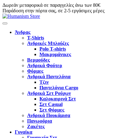
Δωρεάν μεταφορικά σε παραγγελίες άνω των 80€
Παράδοση στην πόρτα σας, σε 2-5 εργάσιμες μέρες
Άνδρας
T-Shirts
Ανδρικές Μπλούζες
Polo T-shirts
Μακρυμάνικες
Βερμούδες
Ανδρικά Φούτερ
Φόρμες
Ανδρικά Παντελόνια
Τζιν
Παντελόνια Cargo
Ανδρικά Σετ Ρούχων
Καλοκαιρινά Σετ
Σετ Casual
Σετ Φόρμες
Ανδρικά Πουκάμισα
Πανωφόρια
Ζακέτες
Γυναίκα
Γυναικεία Σετ