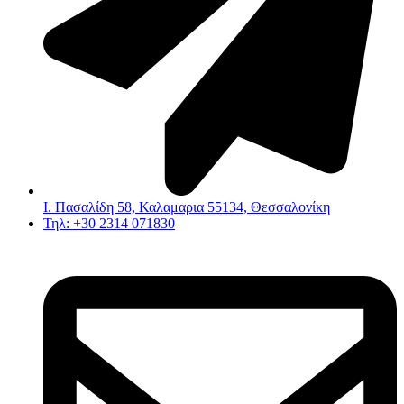
Ι. Πασαλίδη 58, Καλαμαρια 55134, Θεσσαλονίκη
Τηλ: +30 2314 071830