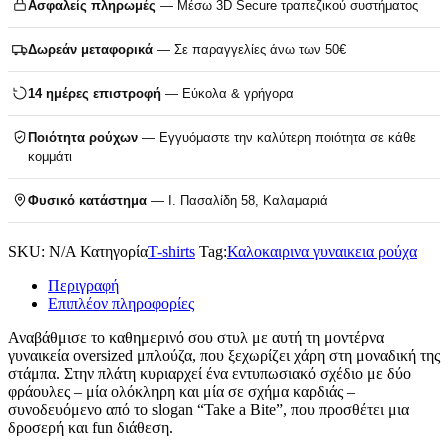
Ασφαλείς πληρωμές
— Μέσω 3D Secure τραπεζικού συστήματος
Δωρεάν μεταφορικά
— Σε παραγγελίες άνω των 50€
14 ημέρες επιστροφή
— Εύκολα & γρήγορα
Ποιότητα ρούχων
— Εγγυόμαστε την καλύτερη ποιότητα σε κάθε
κομμάτι
Φυσικό κατάστημα
— Ι. Πασαλίδη 58, Καλαμαριά
SKU:
N/A
Κατηγορία
T-shirts
Tag:
Καλοκαιρινα γυναικεια ρούχα
Περιγραφή
Επιπλέον πληροφορίες
Αναβάθμισε το καθημερινό σου στυλ με αυτή τη μοντέρνα
γυναικεία oversized μπλούζα, που ξεχωρίζει χάρη στη μοναδική της
στάμπα. Στην πλάτη κυριαρχεί ένα εντυπωσιακό σχέδιο με δύο
φράουλες – μία ολόκληρη και μία σε σχήμα καρδιάς –
συνοδευόμενο από το slogan “Take a Bite”, που προσθέτει μια
δροσερή και fun διάθεση.