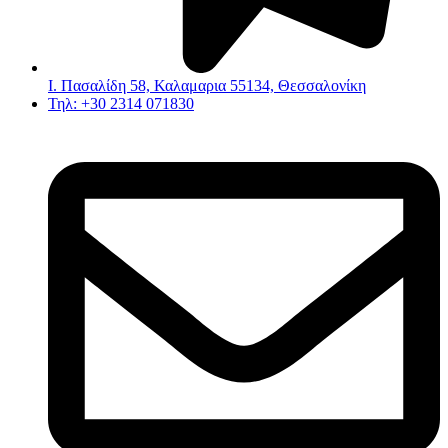
Ι. Πασαλίδη 58, Καλαμαρια 55134, Θεσσαλονίκη
Τηλ: +30 2314 071830