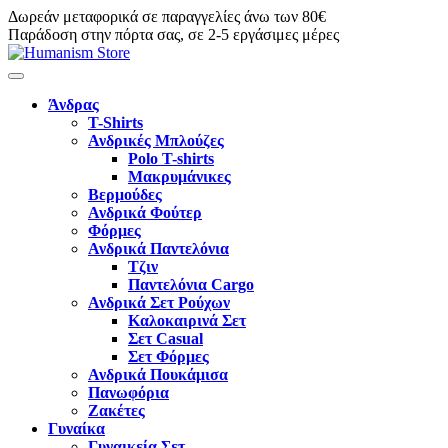
Δωρεάν μεταφορικά σε παραγγελίες άνω των 80€
Παράδοση στην πόρτα σας, σε 2-5 εργάσιμες μέρες
Άνδρας
T-Shirts
Ανδρικές Μπλούζες
Polo T-shirts
Μακρυμάνικες
Βερμούδες
Ανδρικά Φούτερ
Φόρμες
Ανδρικά Παντελόνια
Τζιν
Παντελόνια Cargo
Ανδρικά Σετ Ρούχων
Καλοκαιρινά Σετ
Σετ Casual
Σετ Φόρμες
Ανδρικά Πουκάμισα
Πανωφόρια
Ζακέτες
Γυναίκα
Γυναικεία Σετ