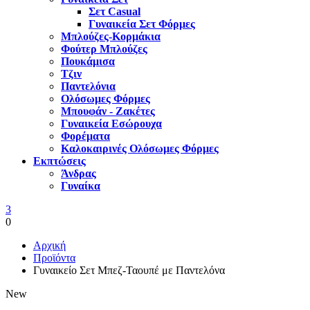
Σετ Casual
Γυναικεία Σετ Φόρμες
Μπλούζες-Κορμάκια
Φούτερ Μπλούζες
Πουκάμισα
Τζιν
Παντελόνια
Ολόσωμες Φόρμες
Μπουφάν - Ζακέτες
Γυναικεία Εσώρουχα
Φορέματα
Καλοκαιρινές Ολόσωμες Φόρμες
Εκπτώσεις
Άνδρας
Γυναίκα
3
0
Αρχική
Προϊόντα
Γυναικείο Σετ Μπεζ-Ταουπέ με Παντελόνα
New