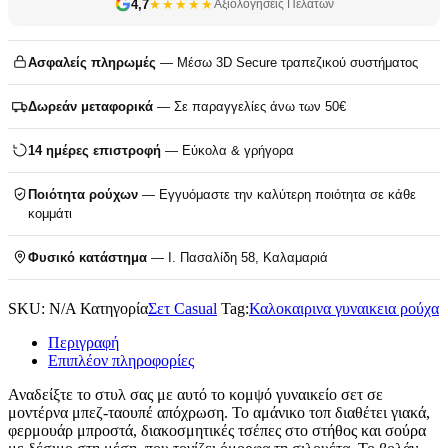
4,7
★★★★★
Αξιολογήσεις Πελατών
Ασφαλείς πληρωμές
— Μέσω 3D Secure τραπεζικού συστήματος
Δωρεάν μεταφορικά
— Σε παραγγελίες άνω των 50€
14 ημέρες επιστροφή
— Εύκολα & γρήγορα
Ποιότητα ρούχων
— Εγγυόμαστε την καλύτερη ποιότητα σε κάθε
κομμάτι
Φυσικό κατάστημα
— Ι. Πασαλίδη 58, Καλαμαριά
SKU:
N/A
Κατηγορία
Σετ Casual
Tag:
Καλοκαιρινα γυναικεια ρούχα
Περιγραφή
Επιπλέον πληροφορίες
Αναδείξτε το στυλ σας με αυτό το κομψό γυναικείο σετ σε
μοντέρνα μπεζ-ταουπέ απόχρωση. Το αμάνικο τοπ διαθέτει γιακά,
φερμουάρ μπροστά, διακοσμητικές τσέπες στο στήθος και σούρα