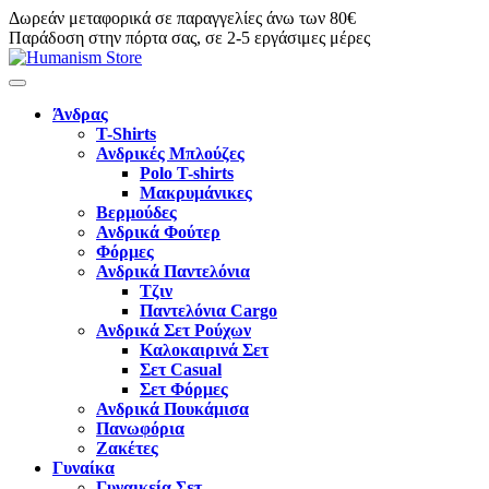
Δωρεάν μεταφορικά σε παραγγελίες άνω των 80€
Παράδοση στην πόρτα σας, σε 2-5 εργάσιμες μέρες
Άνδρας
T-Shirts
Ανδρικές Μπλούζες
Polo T-shirts
Μακρυμάνικες
Βερμούδες
Ανδρικά Φούτερ
Φόρμες
Ανδρικά Παντελόνια
Τζιν
Παντελόνια Cargo
Ανδρικά Σετ Ρούχων
Καλοκαιρινά Σετ
Σετ Casual
Σετ Φόρμες
Ανδρικά Πουκάμισα
Πανωφόρια
Ζακέτες
Γυναίκα
Γυναικεία Σετ