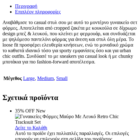
Περιγραφή
Επιπλέον πληροφορίες
Αναβάθμισε το casual στυλ σου με αυτό το μοντέρνο γυναικείο σετ
φόρμες. Αποτελείται από cropped ζακέτα με κουκούλα σε δίχρωμο
design μπεζ & λευκού, που κλείνει με φερμουάρ, και συνδυάζεται
με ψηλόμεσο παντελόνι φόρμας για άνεση και στυλ όλη μέρα. Το
loose fit προσφέρει ελευθερία κινήσεων, ενώ το μοναδικό χρώμα
το καθιστά ιδανικό τόσο για sporty εμφανίσεις όσο και για urban
chic outfits. Συνδύασέ το με sneakers για casual look ή με chunky
μποτάκια για πιο fashion-forward αποτέλεσμα.
Μέγεθος
Large
,
Medium
,
Small
Σχετικά προϊόντα
35% OFF
New
Δείτε το Καλάθι
Αυτό το προϊόν έχει πολλαπλές παραλλαγές. Οι επιλογές
μπορούν να επιλεγούν στη σελίδα του προϊόντος