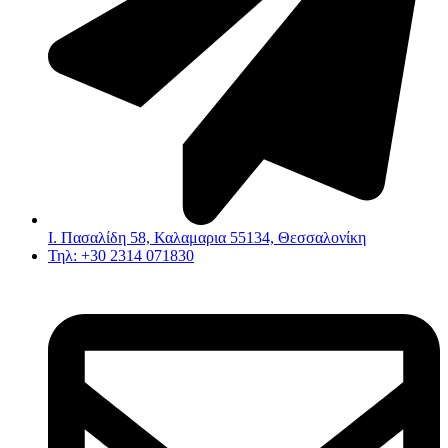
Ι. Πασαλίδη 58, Καλαμαρια 55134, Θεσσαλονίκη
Τηλ: +30 2314 071830