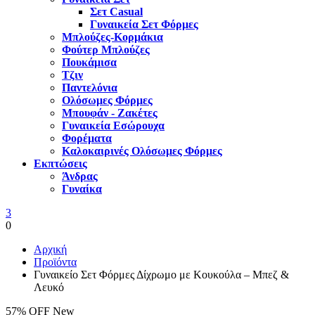
Σετ Casual
Γυναικεία Σετ Φόρμες
Μπλούζες-Κορμάκια
Φούτερ Μπλούζες
Πουκάμισα
Τζιν
Παντελόνια
Ολόσωμες Φόρμες
Μπουφάν - Ζακέτες
Γυναικεία Εσώρουχα
Φορέματα
Καλοκαιρινές Ολόσωμες Φόρμες
Εκπτώσεις
Άνδρας
Γυναίκα
3
0
Αρχική
Προϊόντα
Γυναικείο Σετ Φόρμες Δίχρωμο με Κουκούλα – Μπεζ &
Λευκό
57% OFF
New