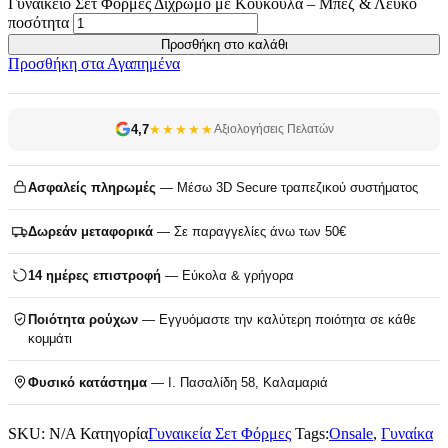
Γυναικείο Σετ Φόρμες Δίχρωμο με Κουκούλα – Μπεζ & Λευκό
ποσότητα
Προσθήκη στο καλάθι
Προσθήκη στα Αγαπημένα
4,7
★★★★★
Αξιολογήσεις Πελατών
Ασφαλείς πληρωμές
— Μέσω 3D Secure τραπεζικού συστήματος
Δωρεάν μεταφορικά
— Σε παραγγελίες άνω των 50€
14 ημέρες επιστροφή
— Εύκολα & γρήγορα
Ποιότητα ρούχων
— Εγγυόμαστε την καλύτερη ποιότητα σε κάθε
κομμάτι
Φυσικό κατάστημα
— Ι. Πασαλίδη 58, Καλαμαριά
SKU:
N/A
Κατηγορία
Γυναικεία Σετ Φόρμες
Tags:
Onsale
,
Γυναίκα