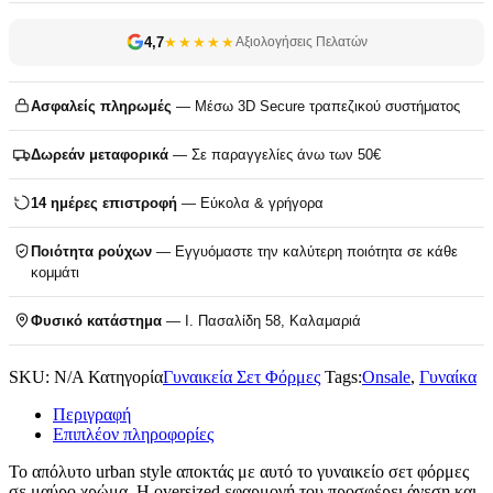
4,7
★★★★★
Αξιολογήσεις Πελατών
Ασφαλείς πληρωμές
— Μέσω 3D Secure τραπεζικού συστήματος
Δωρεάν μεταφορικά
— Σε παραγγελίες άνω των 50€
14 ημέρες επιστροφή
— Εύκολα & γρήγορα
Ποιότητα ρούχων
— Εγγυόμαστε την καλύτερη ποιότητα σε κάθε
κομμάτι
Φυσικό κατάστημα
— Ι. Πασαλίδη 58, Καλαμαριά
SKU:
N/A
Κατηγορία
Γυναικεία Σετ Φόρμες
Tags:
Onsale
,
Γυναίκα
Περιγραφή
Επιπλέον πληροφορίες
Το απόλυτο urban style αποκτάς με αυτό το γυναικείο σετ φόρμες
σε μαύρο χρώμα. Η oversized εφαρμογή του προσφέρει άνεση και