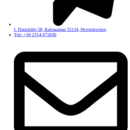
Ι. Πασαλίδη 58, Καλαμαρια 55134, Θεσσαλονίκη
Τηλ: +30 2314 071830