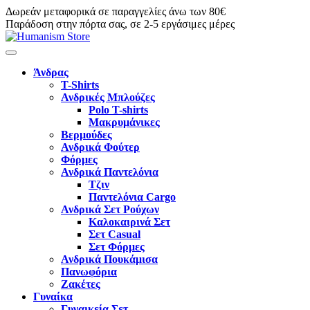
Δωρεάν μεταφορικά σε παραγγελίες άνω των 80€
Παράδοση στην πόρτα σας, σε 2-5 εργάσιμες μέρες
Άνδρας
T-Shirts
Ανδρικές Μπλούζες
Polo T-shirts
Μακρυμάνικες
Βερμούδες
Ανδρικά Φούτερ
Φόρμες
Ανδρικά Παντελόνια
Τζιν
Παντελόνια Cargo
Ανδρικά Σετ Ρούχων
Καλοκαιρινά Σετ
Σετ Casual
Σετ Φόρμες
Ανδρικά Πουκάμισα
Πανωφόρια
Ζακέτες
Γυναίκα
Γυναικεία Σετ