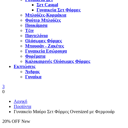
Σετ Casual
Γυναικεία Σετ Φόρμες
Μπλούζες-Κορμάκια
Φούτερ Μπλούζες
Πουκάμισα
Τζιν
Παντελόνια
Ολόσωμες Φόρμες
Μπουφάν - Ζακέτες
Γυναικεία Εσώρουχα
Φορέματα
Καλοκαιρινές Ολόσωμες Φόρμες
Εκπτώσεις
Άνδρας
Γυναίκα
3
0
Αρχική
Προϊόντα
Γυναικείο Μαύρο Σετ Φόρμες Oversized με Φερμουάρ
20% OFF
New