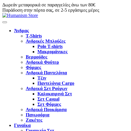
Δωρεάν μεταφορικά σε παραγγελίες άνω των 80€
Παράδοση στην πόρτα σας, σε 2-5 εργάσιμες μέρες
Άνδρας
T-Shirts
Ανδρικές Μπλούζες
Polo T-shirts
Μακρυμάνικες
Βερμούδες
Ανδρικά Φούτερ
Φόρμες
Ανδρικά Παντελόνια
Τζιν
Παντελόνια Cargo
Ανδρικά Σετ Ρούχων
Καλοκαιρινά Σετ
Σετ Casual
Σετ Φόρμες
Ανδρικά Πουκάμισα
Πανωφόρια
Ζακέτες
Γυναίκα
Γυναικεία Σετ