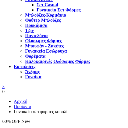
Σετ Casual
Γυναικεία Σετ Φόρμες
Μπλούζες-Κορμάκια
Φούτερ Μπλούζες
Πουκάμισα
Τζιν
Παντελόνια
Ολόσωμες Φόρμες
Μπουφάν - Ζακέτες
Γυναικεία Εσώρουχα
Φορέματα
Καλοκαιρινές Ολόσωμες Φόρμες
Εκπτώσεις
Άνδρας
Γυναίκα
3
0
Αρχική
Προϊόντα
Γυναικείο σετ φόρμες κοραλί
60% OFF
New