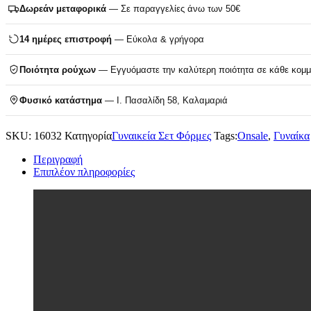
Δωρεάν μεταφορικά
— Σε παραγγελίες άνω των 50€
14 ημέρες επιστροφή
— Εύκολα & γρήγορα
Ποιότητα ρούχων
— Εγγυόμαστε την καλύτερη ποιότητα σε κάθε κομμ
Φυσικό κατάστημα
— Ι. Πασαλίδη 58, Καλαμαριά
SKU:
16032
Κατηγορία
Γυναικεία Σετ Φόρμες
Tags:
Onsale
,
Γυναίκα
Περιγραφή
Επιπλέον πληροφορίες