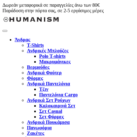
Δωρεάν μεταφορικά σε παραγγελίες άνω των 80€
Παράδοση στην πόρτα σας, σε 2-5 εργάσιμες μέρες
Άνδρας
T-Shirts
Ανδρικές Μπλούζες
Polo T-shirts
Μακρυμάνικες
Βερμούδες
Ανδρικά Φούτερ
Φόρμες
Ανδρικά Παντελόνια
Τζιν
Παντελόνια Cargo
Ανδρικά Σετ Ρούχων
Καλοκαιρινά Σετ
Σετ Casual
Σετ Φόρμες
Ανδρικά Πουκάμισα
Πανωφόρια
Ζακέτες