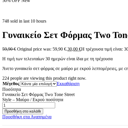
50% OFF
New
748 sold in last 10 hours
Γυναικείο Σετ Φόρμας Two Tone
59,90
€
Original price was: 59,90 €.
30,00
€
Η τρέχουσα τιμή είναι: 30
Η τιμή των τελευταίων 30 ημερών είναι ίδια με τη τρέχουσα
Άνετο γυναικείο σετ φόρμας σε μαύρο με εκρού λεπτομέρειες, με cr
224
people are viewing this product right now.
Μέγεθος
Εκκαθάριση
Ποσότητα
Γυναικείο Σετ Φόρμας Two Tone Street
Style – Μαύρο / Εκρού ποσότητα
Προσθήκη στο καλάθι
Προσθήκη στα Αγαπημένα