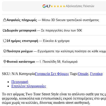
4,7
★★★★★
Αξιολογήσεις Πελατών
Ασφαλείς πληρωμές
— Μέσω 3D Secure τραπεζικού συστήματος
Δωρεάν μεταφορικά
— Σε παραγγελίες άνω των 50€
14 ημέρες επιστροφή
— Εύκολα & γρήγορα
Ποιότητα ρούχων
— Εγγυόμαστε την καλύτερη ποιότητα σε κάθε κομμ
Φυσικό κατάστημα
— Ι. Πασαλίδη 58, Καλαμαριά
SKU:
N/A
Κατηγορία
Γυναικεία Σετ Φόρμες
Tags:
Onsale
,
Γυναίκα
Περιγραφή
Επιπλέον πληροφορίες
Το σετ φόρμας Two Tone Street Style είναι το απόλυτο outfit για τι
φερμουάρ, κουκούλα και εντυπωσιακές εκρού λεπτομέρειες στο φερ
σώμα χωρίς να κολλάει, δίνοντας modern street αισθητική.