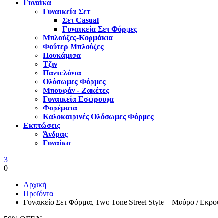
Γυναίκα
Γυναικεία Σετ
Σετ Casual
Γυναικεία Σετ Φόρμες
Μπλούζες-Κορμάκια
Φούτερ Μπλούζες
Πουκάμισα
Τζιν
Παντελόνια
Ολόσωμες Φόρμες
Μπουφάν - Ζακέτες
Γυναικεία Εσώρουχα
Φορέματα
Καλοκαιρινές Ολόσωμες Φόρμες
Εκπτώσεις
Άνδρας
Γυναίκα
3
0
Αρχική
Προϊόντα
Γυναικείο Σετ Φόρμας Two Tone Street Style – Μαύρο / Εκρο