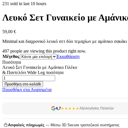
231 sold in last 10 hours
Λευκό Σετ Γυναικείο με Αμάνικ
59,00
€
Minimal και διαχρονικό λευκό σετ δύο τεμαχίων με αμάνικο σακάκι κ
497
people are viewing this product right now.
Μέγεθος
Εκκαθάριση
Ποσότητα
Λευκό Σετ Γυναικείο με Αμάνικο Γιλέκο
& Παντελόνι Wide Leg ποσότητα
Προσθήκη στο καλάθι
Προσθήκη στα Αγαπημένα
4,7
★★★★★
Αξιολογήσεις Πελατών
Ασφαλείς πληρωμές
— Μέσω 3D Secure τραπεζικού συστήματος