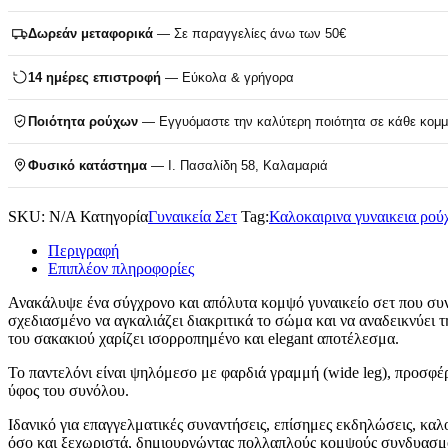
Δωρεάν μεταφορικά
— Σε παραγγελίες άνω των 50€
14 ημέρες επιστροφή
— Εύκολα & γρήγορα
Ποιότητα ρούχων
— Εγγυόμαστε την καλύτερη ποιότητα σε κάθε κομμ
Φυσικό κατάστημα
— Ι. Πασαλίδη 58, Καλαμαριά
SKU:
N/A
Κατηγορία
Γυναικεία Σετ
Tag:
Καλοκαιρινα γυναικεια ρού
Περιγραφή
Επιπλέον πληροφορίες
Ανακάλυψε ένα σύγχρονο και απόλυτα κομψό γυναικείο σετ που συνδ
σχεδιασμένο να αγκαλιάζει διακριτικά το σώμα και να αναδεικνύει
του σακακιού χαρίζει ισορροπημένο και elegant αποτέλεσμα.
Το παντελόνι είναι ψηλόμεσο με φαρδιά γραμμή (wide leg), προσφέρ
ύφος του συνόλου.
Ιδανικό για επαγγελματικές συναντήσεις, επίσημες εκδηλώσεις, καλο
όσο και ξεχωριστά, δημιουργώντας πολλαπλούς κομψούς συνδυασμ