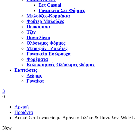
Σετ Casual
Γυναικεία Σετ Φόρμες
Μπλούζες-Κορμάκια
Φούτερ Μπλούζες
Πουκάμισα
Τζιν
Παντελόνια
Ολόσωμες Φόρμες
Μπουφάν - Ζακέτες
Γυναικεία Εσώρουχα
Φορέματα
Καλοκαιρινές Ολόσωμες Φόρμες
Εκπτώσεις
Άνδρας
Γυναίκα
3
0
Αρχική
Προϊόντα
Λευκό Σετ Γυναικείο με Αμάνικο Γιλέκο & Παντελόνι Wide 
New