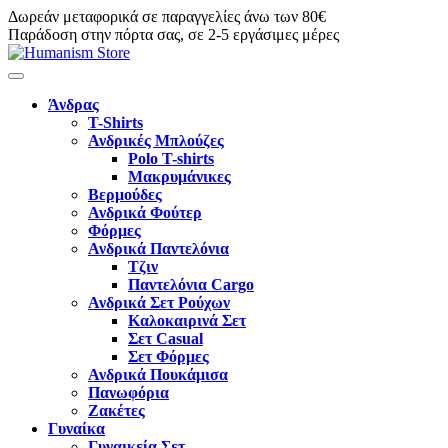
Δωρεάν μεταφορικά σε παραγγελίες άνω των 80€
Παράδοση στην πόρτα σας, σε 2-5 εργάσιμες μέρες
Άνδρας
T-Shirts
Ανδρικές Μπλούζες
Polo T-shirts
Μακρυμάνικες
Βερμούδες
Ανδρικά Φούτερ
Φόρμες
Ανδρικά Παντελόνια
Τζιν
Παντελόνια Cargo
Ανδρικά Σετ Ρούχων
Καλοκαιρινά Σετ
Σετ Casual
Σετ Φόρμες
Ανδρικά Πουκάμισα
Πανωφόρια
Ζακέτες
Γυναίκα
Γυναικεία Σετ