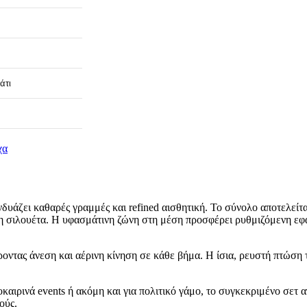
άτι
χα
υάζει καθαρές γραμμές και refined αισθητική. Το σύνολο αποτελείτα
 τη σιλουέτα. Η υφασμάτινη ζώνη στη μέση προσφέρει ρυθμιζόμενη εφ
οντας άνεση και αέρινη κίνηση σε κάθε βήμα. Η ίσια, ρευστή πτώση το
καιρινά events ή ακόμη και για πολιτικό γάμο, το συγκεκριμένο σετ 
ούς.