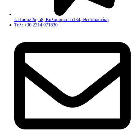
Ι. Πασαλίδη 58, Καλαμαρια 55134, Θεσσαλονίκη
Τηλ: +30 2314 071830