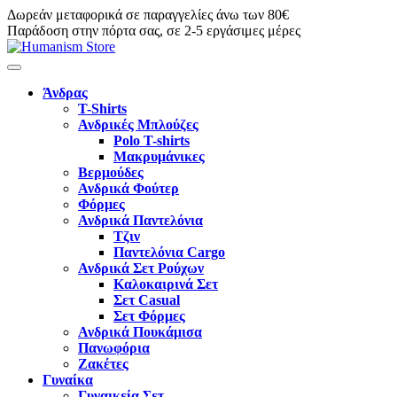
Δωρεάν μεταφορικά σε παραγγελίες άνω των 80€
Παράδοση στην πόρτα σας, σε 2-5 εργάσιμες μέρες
Άνδρας
T-Shirts
Ανδρικές Μπλούζες
Polo T-shirts
Μακρυμάνικες
Βερμούδες
Ανδρικά Φούτερ
Φόρμες
Ανδρικά Παντελόνια
Τζιν
Παντελόνια Cargo
Ανδρικά Σετ Ρούχων
Καλοκαιρινά Σετ
Σετ Casual
Σετ Φόρμες
Ανδρικά Πουκάμισα
Πανωφόρια
Ζακέτες
Γυναίκα
Γυναικεία Σετ