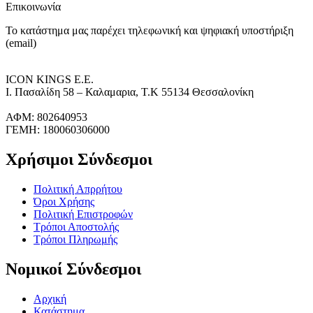
Επικοινωνία
Το κατάστημα μας παρέχει τηλεφωνική και ψηφιακή υποστήριξη
(email)
ICON KINGS Ε.Ε.
Ι. Πασαλίδη 58 – Καλαμαρια, Τ.Κ 55134 Θεσσαλονίκη
ΑΦΜ: 802640953
ΓΕΜΗ: 180060306000
Χρήσιμοι Σύνδεσμοι
Πολιτική Απρρήτου
Όροι Χρήσης
Πολιτική Επιστροφών
Τρόποι Αποστολής
Τρόποι Πληρωμής
Νομικοί Σύνδεσμοι
Αρχική
Κατάστημα