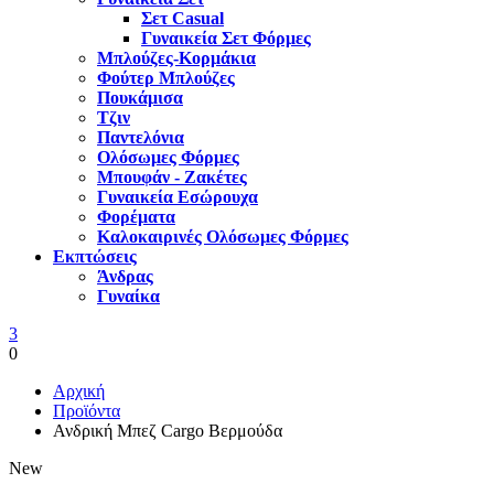
Σετ Casual
Γυναικεία Σετ Φόρμες
Μπλούζες-Κορμάκια
Φούτερ Μπλούζες
Πουκάμισα
Τζιν
Παντελόνια
Ολόσωμες Φόρμες
Μπουφάν - Ζακέτες
Γυναικεία Εσώρουχα
Φορέματα
Καλοκαιρινές Ολόσωμες Φόρμες
Εκπτώσεις
Άνδρας
Γυναίκα
3
0
Αρχική
Προϊόντα
Ανδρική Μπεζ Cargo Βερμούδα
New