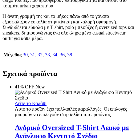
cargo τσέπες, που προσφέρουν λειτουργικότητα και δίνουν στο
κομμάτι urban χαρακτήρα.
Η άνετη γραμμή της και το μήκος πάνω από το γόνατο
εξασφαλίζουν ευκολία στην κίνηση και χαλαρή εφαρμογή.
Συνδυάζεται εύκολα με T-shirt, polo μπλούζες ή oversized tops και
sneakers, δημιουργώντας ένα ολοκληρωμένο casual streetwear
outfit για κάθε μέρα.
Μέγεθος
30
,
31
,
32
,
33
,
34
,
36
,
38
Σχετικά προϊόντα
41% OFF
New
Δείτε το Καλάθι
Αυτό το προϊόν έχει πολλαπλές παραλλαγές. Οι επιλογές
μπορούν να επιλεγούν στη σελίδα του προϊόντος
Ανδρικό Oversized T-Shirt Λευκό με
Ανάγλυφο Κεντητό Σχέδιο