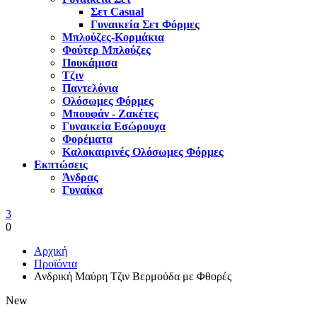
Σετ Casual
Γυναικεία Σετ Φόρμες
Μπλούζες-Κορμάκια
Φούτερ Μπλούζες
Πουκάμισα
Τζιν
Παντελόνια
Ολόσωμες Φόρμες
Μπουφάν - Ζακέτες
Γυναικεία Εσώρουχα
Φορέματα
Καλοκαιρινές Ολόσωμες Φόρμες
Εκπτώσεις
Άνδρας
Γυναίκα
3
0
Αρχική
Προϊόντα
Ανδρική Μαύρη Τζιν Βερμούδα με Φθορές
New