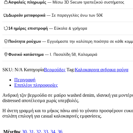
Ασφαλείς πληρωμές
— Μέσω 3D Secure τραπεζικού συστήματος
Δωρεάν μεταφορικά
— Σε παραγγελίες άνω των 50€
14 ημέρες επιστροφή
— Εύκολα & γρήγορα
Ποιότητα ρούχων
— Εγγυόμαστε την καλύτερη ποιότητα σε κάθε κομμ
Φυσικό κατάστημα
— Ι. Πασαλίδη 58, Καλαμαριά
SKU:
N/A
Κατηγορία
Βερμούδες
Tag:
Καλοκαιρινα ανδρικα ρούχα
Περιγραφή
Επιπλέον πληροφορίες
Ανδρική τζιν βερμούδα σε μαύρο washed denim, ιδανική για μοντέρν
distressed αποτέλεσμα χωρίς υπερβολές.
Η άνετη γραμμή και το μήκος πάνω από το γόνατο προσφέρουν ευκολί
στιλάτη επιλογή για casual καλοκαιρινές εμφανίσεις.
Μέγεθος
30
,
31
,
32
,
33
,
34
,
36