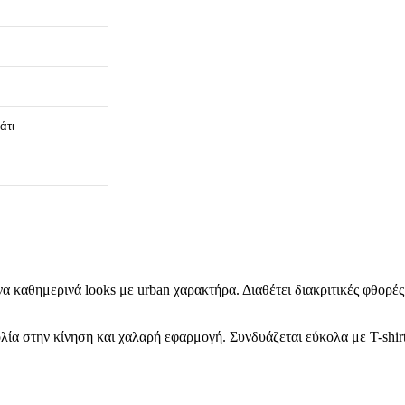
άτι
α καθημερινά looks με urban χαρακτήρα. Διαθέτει διακριτικές φθορέ
α στην κίνηση και χαλαρή εφαρμογή. Συνδυάζεται εύκολα με T-shirt,