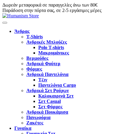
Δωρεάν μεταφορικά σε παραγγελίες άνω των 80€
Παράδοση στην πόρτα σας, σε 2-5 εργάσιμες μέρες
Άνδρας
T-Shirts
Ανδρικές Μπλούζες
Polo T-shirts
Μακρυμάνικες
Βερμούδες
Ανδρικά Φούτερ
Φόρμες
Ανδρικά Παντελόνια
Τζιν
Παντελόνια Cargo
Ανδρικά Σετ Ρούχων
Καλοκαιρινά Σετ
Σετ Casual
Σετ Φόρμες
Ανδρικά Πουκάμισα
Πανωφόρια
Ζακέτες
Γυναίκα
Γυναικεία Σετ