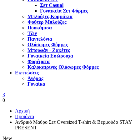
Σετ Casual
Γυναικεία Σετ Φόρμες
Μπλούζες-Κορμάκια
Φούτερ Μπλούζες
Πουκάμισα
Τζιν
Παντελόνια
Ολόσωμες Φόρμες
Μπουφάν - Ζακέτες
Γυναικεία Εσώρουχα
Φορέματα
Καλοκαιρινές Ολόσωμες Φόρμες
Εκπτώσεις
Άνδρας
Γυναίκα
3
0
Αρχική
Προϊόντα
Ανδρικό Μαύρο Σετ Oversized T-shirt & Βερμούδα STAY
PRESENT
New