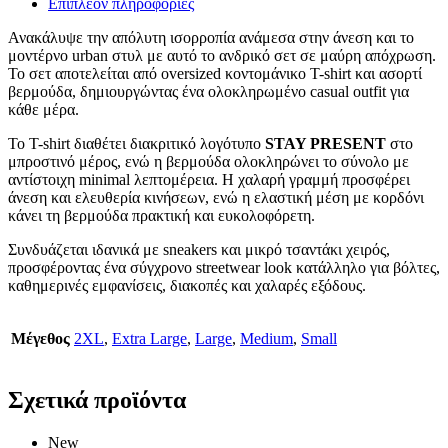
Επιπλέον πληροφορίες
Ανακάλυψε την απόλυτη ισορροπία ανάμεσα στην άνεση και το
μοντέρνο urban στυλ με αυτό το ανδρικό σετ σε μαύρη απόχρωση.
Το σετ αποτελείται από oversized κοντομάνικο T-shirt και ασορτί
βερμούδα, δημιουργώντας ένα ολοκληρωμένο casual outfit για
κάθε μέρα.
Το T-shirt διαθέτει διακριτικό λογότυπο
STAY PRESENT
στο
μπροστινό μέρος, ενώ η βερμούδα ολοκληρώνει το σύνολο με
αντίστοιχη minimal λεπτομέρεια. Η χαλαρή γραμμή προσφέρει
άνεση και ελευθερία κινήσεων, ενώ η ελαστική μέση με κορδόνι
κάνει τη βερμούδα πρακτική και ευκολοφόρετη.
Συνδυάζεται ιδανικά με sneakers και μικρό τσαντάκι χειρός,
προσφέροντας ένα σύγχρονο streetwear look κατάλληλο για βόλτες,
καθημερινές εμφανίσεις, διακοπές και χαλαρές εξόδους.
Μέγεθος
2XL
,
Extra Large
,
Large
,
Medium
,
Small
Σχετικά προϊόντα
New