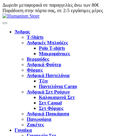
Δωρεάν μεταφορικά σε παραγγελίες άνω των 80€
Παράδοση στην πόρτα σας, σε 2-5 εργάσιμες μέρες
Άνδρας
T-Shirts
Ανδρικές Μπλούζες
Polo T-shirts
Μακρυμάνικες
Βερμούδες
Ανδρικά Φούτερ
Φόρμες
Ανδρικά Παντελόνια
Τζιν
Παντελόνια Cargo
Ανδρικά Σετ Ρούχων
Καλοκαιρινά Σετ
Σετ Casual
Σετ Φόρμες
Ανδρικά Πουκάμισα
Πανωφόρια
Ζακέτες
Γυναίκα
Γυναικεία Σετ