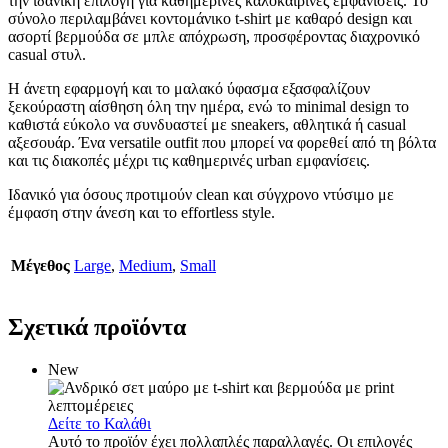
την ιδανική επιλογή για καθημερινές καλοκαιρινές εμφανίσεις. Το
σύνολο περιλαμβάνει κοντομάνικο t-shirt με καθαρό design και
ασορτί βερμούδα σε μπλε απόχρωση, προσφέροντας διαχρονικό
casual στυλ.
Η άνετη εφαρμογή και το μαλακό ύφασμα εξασφαλίζουν
ξεκούραστη αίσθηση όλη την ημέρα, ενώ το minimal design το
καθιστά εύκολο να συνδυαστεί με sneakers, αθλητικά ή casual
αξεσουάρ. Ένα versatile outfit που μπορεί να φορεθεί από τη βόλτα
και τις διακοπές μέχρι τις καθημερινές urban εμφανίσεις.
Ιδανικό για όσους προτιμούν clean και σύγχρονο ντύσιμο με
έμφαση στην άνεση και το effortless style.
Μέγεθος
Large
,
Medium
,
Small
Σχετικά προϊόντα
New
Δείτε το Καλάθι
Αυτό το προϊόν έχει πολλαπλές παραλλαγές. Οι επιλογές