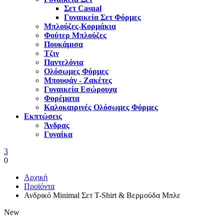
Σετ Casual
Γυναικεία Σετ Φόρμες
Μπλούζες-Κορμάκια
Φούτερ Μπλούζες
Πουκάμισα
Τζιν
Παντελόνια
Ολόσωμες Φόρμες
Μπουφάν - Ζακέτες
Γυναικεία Εσώρουχα
Φορέματα
Καλοκαιρινές Ολόσωμες Φόρμες
Εκπτώσεις
Άνδρας
Γυναίκα
3
0
Αρχική
Προϊόντα
Ανδρικό Minimal Σετ T-Shirt & Βερμούδα Μπλε
New