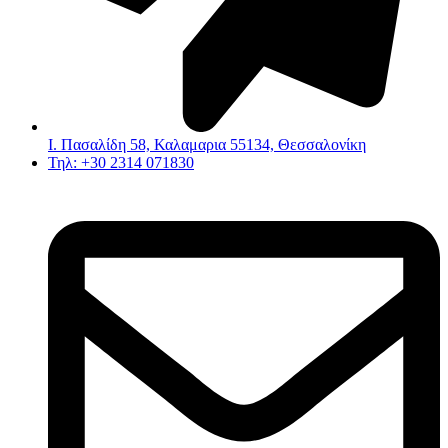
Ι. Πασαλίδη 58, Καλαμαρια 55134, Θεσσαλονίκη
Τηλ: +30 2314 071830