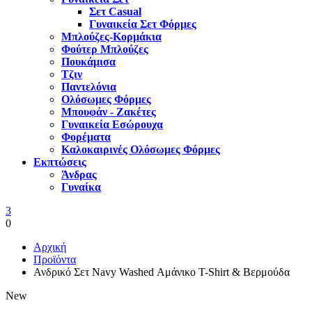
Σετ Casual
Γυναικεία Σετ Φόρμες
Μπλούζες-Κορμάκια
Φούτερ Μπλούζες
Πουκάμισα
Τζιν
Παντελόνια
Ολόσωμες Φόρμες
Μπουφάν - Ζακέτες
Γυναικεία Εσώρουχα
Φορέματα
Καλοκαιρινές Ολόσωμες Φόρμες
Εκπτώσεις
Άνδρας
Γυναίκα
3
0
Αρχική
Προϊόντα
Ανδρικό Σετ Navy Washed Αμάνικο T-Shirt & Βερμούδα
New