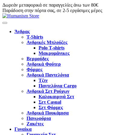
Δωρεάν μεταφορικά σε παραγγελίες άνω των 80€
Παράδοση στην πόρτα σας, σε 2-5 εργάσιμες μέρες
Άνδρας
T-Shirts
Ανδρικές Μπλούζες
Polo T-shirts
Μακρυμάνικες
Βερμούδες
Ανδρικά Φούτερ
Φόρμες
Ανδρικά Παντελόνια
Τζιν
Παντελόνια Cargo
Ανδρικά Σετ Ρούχων
Καλοκαιρινά Σετ
Σετ Casual
Σετ Φόρμες
Ανδρικά Πουκάμισα
Πανωφόρια
Ζακέτες
Γυναίκα
Γυναικεία Σετ