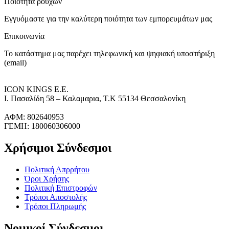
Ποίοτητα ρούχων
Εγγυόμαστε για την καλύτερη ποιότητα των εμπορευμάτων μας
Επικοινωνία
Το κατάστημα μας παρέχει τηλεφωνική και ψηφιακή υποστήριξη
(email)
ICON KINGS Ε.Ε.
Ι. Πασαλίδη 58 – Καλαμαρια, Τ.Κ 55134 Θεσσαλονίκη
ΑΦΜ: 802640953
ΓΕΜΗ: 180060306000
Χρήσιμοι Σύνδεσμοι
Πολιτική Απρρήτου
Όροι Χρήσης
Πολιτική Επιστροφών
Τρόποι Αποστολής
Τρόποι Πληρωμής
Νομικοί Σύνδεσμοι