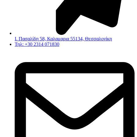
Ι. Πασαλίδη 58, Καλαμαρια 55134, Θεσσαλονίκη
Τηλ: +30 2314 071830