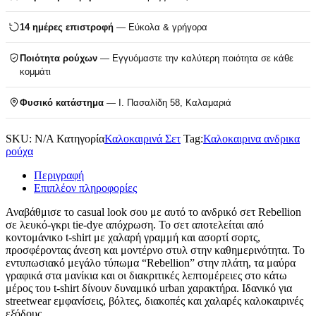
14 ημέρες επιστροφή
— Εύκολα & γρήγορα
Ποιότητα ρούχων
— Εγγυόμαστε την καλύτερη ποιότητα σε κάθε
κομμάτι
Φυσικό κατάστημα
— Ι. Πασαλίδη 58, Καλαμαριά
SKU:
N/A
Κατηγορία
Καλοκαιρινά Σετ
Tag:
Καλοκαιρινα ανδρικα
ρούχα
Περιγραφή
Επιπλέον πληροφορίες
Αναβάθμισε το casual look σου με αυτό το ανδρικό σετ Rebellion
σε λευκό-γκρι tie-dye απόχρωση. Το σετ αποτελείται από
κοντομάνικο t-shirt με χαλαρή γραμμή και ασορτί σορτς,
προσφέροντας άνεση και μοντέρνο στυλ στην καθημερινότητα. Το
εντυπωσιακό μεγάλο τύπωμα “Rebellion” στην πλάτη, τα μαύρα
γραφικά στα μανίκια και οι διακριτικές λεπτομέρειες στο κάτω
μέρος του t-shirt δίνουν δυναμικό urban χαρακτήρα. Ιδανικό για
streetwear εμφανίσεις, βόλτες, διακοπές και χαλαρές καλοκαιρινές
εξόδους.