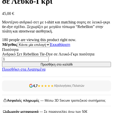
σε Λευκό-Γκρι
45,00
€
Μοντέρνο ανδρικό σετ με t-shirt και matching σορτς σε λευκό-γκρι
tie-dye σχέδιο. Ξεχωρίζει με μεγάλο τύπωμα “Rebellion” στην
πλάτη και streetwear αισθητική.
180
people are viewing this product right now.
Μέγεθος
Εκκαθάριση
Ποσότητα
Ανδρικό Σετ Rebellion Tie-Dye σε Λευκό-Γκρι ποσότητα
Προσθήκη στο καλάθι
Προσθήκη στα Αγαπημένα
4,7
★★★★★
Αξιολογήσεις Πελατών
Ασφαλείς πληρωμές
— Μέσω 3D Secure τραπεζικού συστήματος
Δωρεάν μεταφορικά
— Σε παραγγελίες άνω των 50€