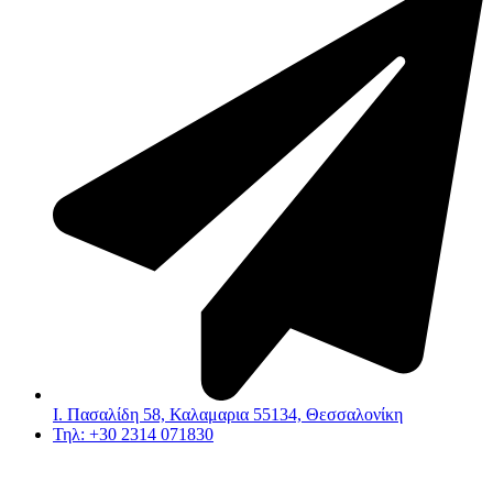
Ι. Πασαλίδη 58, Καλαμαρια 55134, Θεσσαλονίκη
Τηλ: +30 2314 071830