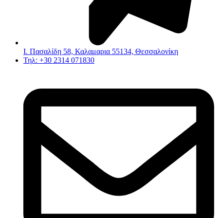
Ι. Πασαλίδη 58, Καλαμαρια 55134, Θεσσαλονίκη
Τηλ: +30 2314 071830