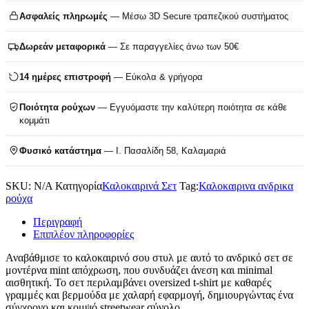
Ασφαλείς πληρωμές
— Μέσω 3D Secure τραπεζικού συστήματος
Δωρεάν μεταφορικά
— Σε παραγγελίες άνω των 50€
14 ημέρες επιστροφή
— Εύκολα & γρήγορα
Ποιότητα ρούχων
— Εγγυόμαστε την καλύτερη ποιότητα σε κάθε
κομμάτι
Φυσικό κατάστημα
— Ι. Πασαλίδη 58, Καλαμαριά
SKU:
N/A
Κατηγορία
Καλοκαιρινά Σετ
Tag:
Καλοκαιρινα ανδρικα
ρούχα
Περιγραφή
Επιπλέον πληροφορίες
Αναβάθμισε το καλοκαιρινό σου στυλ με αυτό το ανδρικό σετ σε
μοντέρνα mint απόχρωση, που συνδυάζει άνεση και minimal
αισθητική. Το σετ περιλαμβάνει oversized t-shirt με καθαρές
γραμμές και βερμούδα με χαλαρή εφαρμογή, δημιουργώντας ένα
σύγχρονο και κομψό streetwear σύνολο.