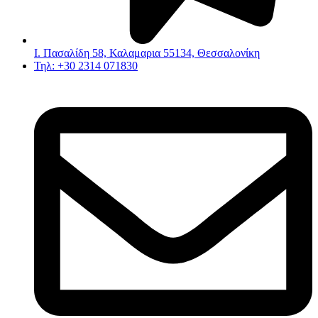
Ι. Πασαλίδη 58, Καλαμαρια 55134, Θεσσαλονίκη
Τηλ: +30 2314 071830