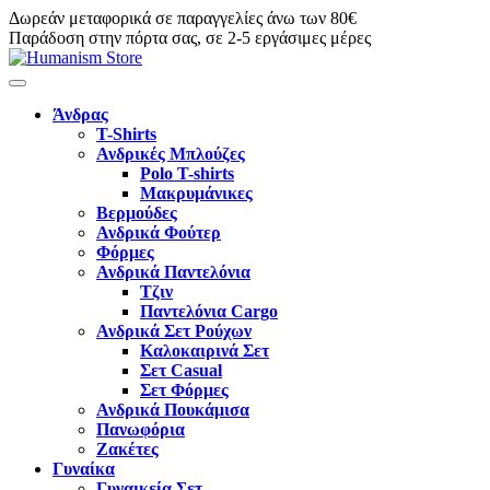
Δωρεάν μεταφορικά σε παραγγελίες άνω των 80€
Παράδοση στην πόρτα σας, σε 2-5 εργάσιμες μέρες
Άνδρας
T-Shirts
Ανδρικές Μπλούζες
Polo T-shirts
Μακρυμάνικες
Βερμούδες
Ανδρικά Φούτερ
Φόρμες
Ανδρικά Παντελόνια
Τζιν
Παντελόνια Cargo
Ανδρικά Σετ Ρούχων
Καλοκαιρινά Σετ
Σετ Casual
Σετ Φόρμες
Ανδρικά Πουκάμισα
Πανωφόρια
Ζακέτες
Γυναίκα
Γυναικεία Σετ