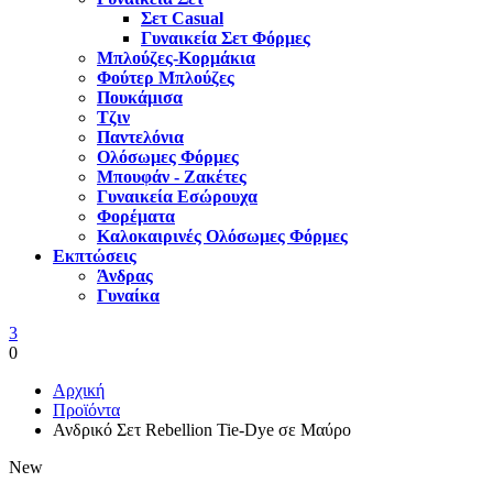
Σετ Casual
Γυναικεία Σετ Φόρμες
Μπλούζες-Κορμάκια
Φούτερ Μπλούζες
Πουκάμισα
Τζιν
Παντελόνια
Ολόσωμες Φόρμες
Μπουφάν - Ζακέτες
Γυναικεία Εσώρουχα
Φορέματα
Καλοκαιρινές Ολόσωμες Φόρμες
Εκπτώσεις
Άνδρας
Γυναίκα
3
0
Αρχική
Προϊόντα
Ανδρικό Σετ Rebellion Tie-Dye σε Μαύρο
New