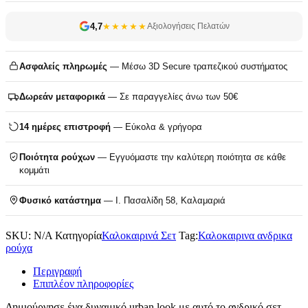
4,7
★★★★★
Αξιολογήσεις Πελατών
Ασφαλείς πληρωμές
— Μέσω 3D Secure τραπεζικού συστήματος
Δωρεάν μεταφορικά
— Σε παραγγελίες άνω των 50€
14 ημέρες επιστροφή
— Εύκολα & γρήγορα
Ποιότητα ρούχων
— Εγγυόμαστε την καλύτερη ποιότητα σε κάθε
κομμάτι
Φυσικό κατάστημα
— Ι. Πασαλίδη 58, Καλαμαριά
SKU:
N/A
Κατηγορία
Καλοκαιρινά Σετ
Tag:
Καλοκαιρινα ανδρικα
ρούχα
Περιγραφή
Επιπλέον πληροφορίες
Δημιούργησε ένα δυναμικό urban look με αυτό το ανδρικό σετ